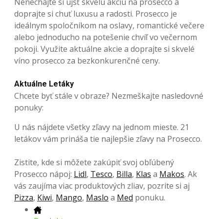
Nenechajte si ujsť skvelú akciu na prosecco a
doprajte si chuť luxusu a radosti. Prosecco je
ideálnym spoločníkom na oslavy, romantické večere
alebo jednoducho na potešenie chvíľ vo večernom
pokoji. Využite aktuálne akcie a doprajte si skvelé
víno prosecco za bezkonkurenčné ceny.
Aktuálne Letáky
Chcete byť stále v obraze? Nezmeškajte nasledovné
ponuky:
U nás nájdete všetky zľavy na jednom mieste. 21
letákov vám prináša tie najlepšie zľavy na Prosecco.
Zistite, kde si môžete zakúpiť svoj obľúbený
Prosecco nápoj:
Lidl
,
Tesco
,
Billa
,
Klas
a
Makos
. Ak
vás zaujíma viac produktových zliav, pozrite si aj
Pizza
,
Kiwi
,
Mango
,
Maslo
a
Med
ponuku.