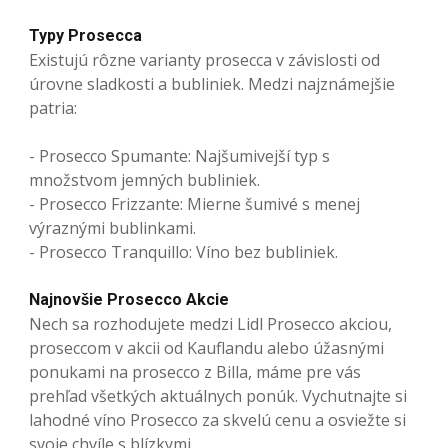
Typy Prosecca
Existujú rôzne varianty prosecca v závislosti od
úrovne sladkosti a bubliniek. Medzi najznámejšie
patria:
- Prosecco Spumante: Najšumivejší typ s
množstvom jemných bubliniek.
- Prosecco Frizzante: Mierne šumivé s menej
výraznými bublinkami.
- Prosecco Tranquillo: Víno bez bubliniek.
Najnovšie Prosecco Akcie
Nech sa rozhodujete medzi Lidl Prosecco akciou,
proseccom v akcii od Kauflandu alebo úžasnými
ponukami na prosecco z Billa, máme pre vás
prehľad všetkých aktuálnych ponúk. Vychutnajte si
lahodné víno Prosecco za skvelú cenu a osviežte si
svoje chvíle s blízkymi.