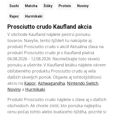
Sushi
Matcha
Šišky
Protein
Noviny
Rajec
Hurmikaki
Prosciutto crudo Kaufland akcia
V obchode Kaufland nájdete pestrú ponuku
tovarov. Navyše, tento týždeň tu nakúpite aj
produkt Prosciutto crudo v akcii! Aktuálna zľava na
produkt Prosciutto crudo je v Kaufland platná
06.08.2026 - 12.08.2026. Nezmeškajte túto skvelú
ponuku a ušetrite. V Kaufland letáku nájdete okrem
obľúbeného produktu Prosciutto crudo aj veľa
ďalších skvelých ponúk. Objavte aj tohtotýždňovú
akciu na
Kapor
,
Ashwagandha
,
Nintendo Switch
,
Noviny
a
Hurmikaki
.
Produkt Prosciutto crudo nájdete v zľave aj v ďalších
obchodoch. Ak chcete zistiť, kto ponúka najlepšiu
cenu počas tohto alebo budúceho týždňa, pozrite si