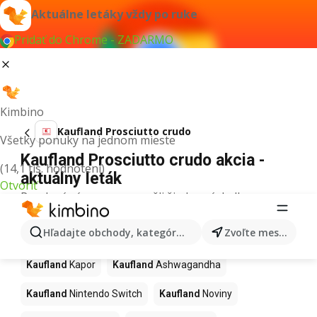
Aktuálne letáky vždy po ruke
Pridať do Chrome - ZADARMO
Kimbino
Kaufland Prosciutto crudo
Všetky ponuky na jednom mieste
Kaufland Prosciutto crudo akcia -
(14,1 tis. hodnotení)
aktuálny leták
Otvoriť
Pre daný výraz sme nenašli žiadne výsledky.
Ďalšie produkty v obchodoch
Hľadajte obchody, kategórie, produkty...
Zvoľte mesto
Kaufland
Kaufland
Kapor
Kaufland
Ashwagandha
Kaufland
Nintendo Switch
Kaufland
Noviny