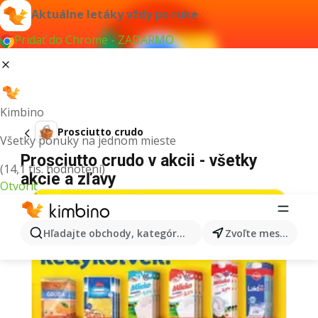
Aktuálne letáky vždy po ruke
Pridať do Chrome - ZADARMO
Kimbino
Prosciutto crudo
Všetky ponuky na jednom mieste
Prosciutto crudo v akcii - všetky
(14,1 tis. hodnotení)
akcie a zľavy
Otvoriť
Hľadajte obchody, kategórie, produkty...
Zvoľte mesto