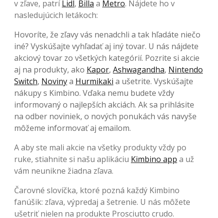
v zľave, patrí
Lidl
,
Billa
a
Metro
. Nájdete ho v
nasledujúcich letákoch:
Hovoríte, že zľavy vás nenadchli a tak hľadáte niečo
iné? Vyskúšajte vyhľadať aj iný tovar. U nás nájdete
akciový tovar zo všetkých kategórií. Pozrite si akcie
aj na produkty, ako
Kapor
,
Ashwagandha
,
Nintendo
Switch
,
Noviny
a
Hurmikaki
a ušetrite. Vyskúšajte
nákupy s Kimbino. Vďaka nemu budete vždy
informovaný o najlepších akciách. Ak sa prihlásite
na odber noviniek, o nových ponukách vás navyše
môžeme informovať aj emailom.
A aby ste mali akcie na všetky produkty vždy po
ruke, stiahnite si našu aplikáciu
Kimbino app
a už
vám neunikne žiadna zľava.
Čarovné slovíčka, ktoré pozná každý Kimbino
fanúšik: zľava, výpredaj a šetrenie. U nás môžete
ušetriť nielen na produkte Prosciutto crudo.