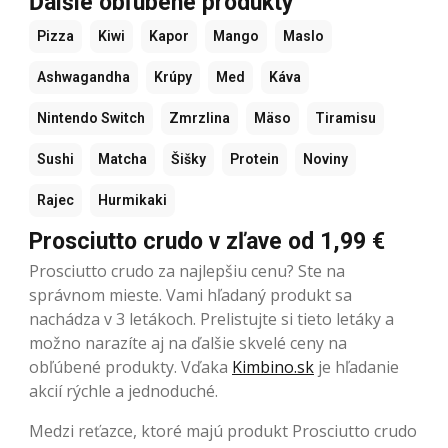
Ďalšie obľúbené produkty
Pizza
Kiwi
Kapor
Mango
Maslo
Ashwagandha
Krúpy
Med
Káva
Nintendo Switch
Zmrzlina
Mäso
Tiramisu
Sushi
Matcha
Šišky
Protein
Noviny
Rajec
Hurmikaki
Prosciutto crudo v zľave od 1,99 €
Prosciutto crudo za najlepšiu cenu? Ste na
správnom mieste. Vami hľadaný produkt sa
nachádza v 3 letákoch. Prelistujte si tieto letáky a
možno narazíte aj na ďalšie skvelé ceny na
obľúbené produkty. Vďaka
Kimbino.sk
je hľadanie
akcií rýchle a jednoduché.
Medzi reťazce, ktoré majú produkt Prosciutto crudo