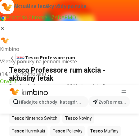
Aktuálne letáky vždy po ruke
Pridať do Chrome - ZADARMO
Kimbino
Tesco Professore rum
Všetky ponuky na jednom mieste
Tesco Professore rum akcia -
(14,1 tis. hodnotení)
aktuálny leták
Otvoriť
Pre daný výraz sme nenašli žiadne výsledky.
Ďalšie produkty v obchodoch Tesco
Hľadajte obchody, kategórie, produkty...
Zvoľte mesto
Tesco
Kapor
Tesco
Ashwagandha
Tesco
Nintendo Switch
Tesco
Noviny
Tesco
Hurmikaki
Tesco
Polievky
Tesco
Muffiny