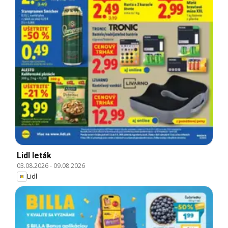
Lidl leták
03.08.2026
-
09.08.2026
Lidl