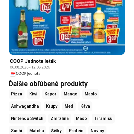
COOP Jednota leták
06.08.2026
-
12.08.2026
COOP Jednota
Ďalšie obľúbené produkty
Pizza
Kiwi
Kapor
Mango
Maslo
Ashwagandha
Krúpy
Med
Káva
Nintendo Switch
Zmrzlina
Mäso
Tiramisu
Sushi
Matcha
Šišky
Protein
Noviny