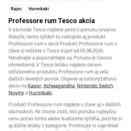
Rajec
Hurmikaki
Professore rum Tesco akcia
V obchode Tesco nájdete pestrú ponuku tovarov.
Navyše, tento týždeň tu nakúpite aj produkt
Professore rum v akcii! Produkt Professore rum v
zľave si môžete v Tesco kúpiť od 05.08.2026.
Neváhajte a poponáhľajte sa. Ponuka je časovo
obmedzená. V Tesco letáku nájdete okrem
obľúbeného produktu Professore rum aj veľa
ďalších skvelých ponúk. Objavte aj tohtotýždňovú
akciu na
Kapor
,
Ashwagandha
,
Nintendo Switch
,
Noviny
a
Hurmikaki
.
Produkt Professore rum nájdete v zľave aj v ďalších
obchodoch. Ak chcete zistiť, kto ponúka najlepšiu
cenu počas tohto alebo budúceho týždňa, pozrite si
aj ďalšie letáky z kategórie. Prelistujte si napríklad