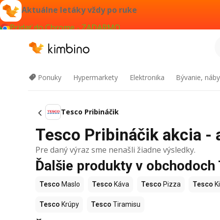
Aktuálne letáky vždy po ruke
Pridať do Chrome - ZADARMO
Ponuky
Hypermarkety
Elektronika
Bývanie, náby
Tesco Pribináčik
Tesco Pribináčik akcia - 
Pre daný výraz sme nenašli žiadne výsledky.
Ďalšie produkty v obchodoch
Tesco
Maslo
Tesco
Káva
Tesco
Pizza
Tesco
Ki
Tesco
Krúpy
Tesco
Tiramisu