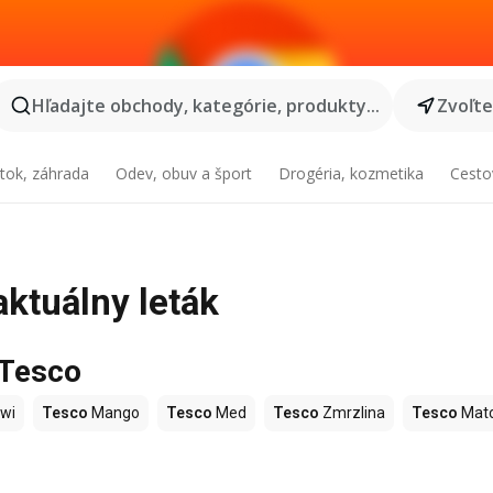
Hľadajte obchody, kategórie, produkty...
Zvoľt
tok, záhrada
Odev, obuv a šport
Drogéria, kozmetika
Cesto
aktuálny leták
 Tesco
wi
Tesco
Mango
Tesco
Med
Tesco
Zmrzlina
Tesco
Mat