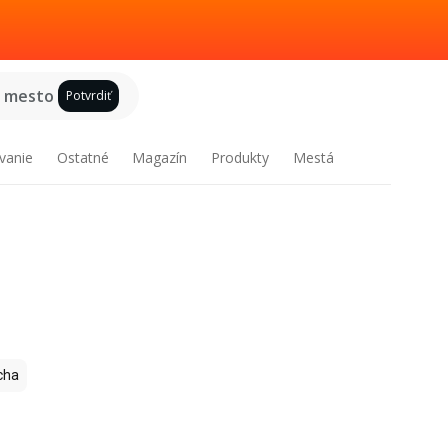
e mesto
Potvrdiť
vanie
Ostatné
Magazín
Produkty
Mestá
cha