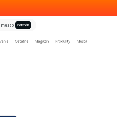
e mesto
Potvrdiť
vanie
Ostatné
Magazín
Produkty
Mestá