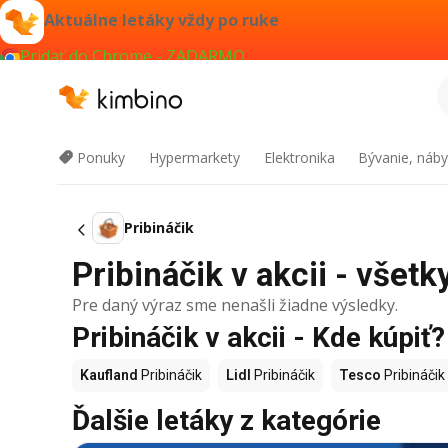
Aktuálne letáky vždy po ruke
Pridať do Chrome - ZADARMO
Ponuky
Hypermarkety
Elektronika
Bývanie, náby
Pribináčik
Pribináčik v akcii - všetk
Pre daný výraz sme nenašli žiadne výsledky.
Pribináčik v akcii - Kde kúpiť?
Kaufland
Pribináčik
Lidl
Pribináčik
Tesco
Pribináčik
Ďalšie letáky z kategórie