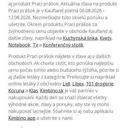
aj produkt Prací prášok. Aktuálna zľava na produkt
Prací prášok je v Kaufland platná 06.08.2026 -
12.08.2026. Nezmeškajte túto skvelú ponuku a
ušetrite. Okrem produktu Prací prášok za
zvýhodnenú cenu objavíte v obchode Kaufland aj
ďalšie zľavy, napríklad na
Kuchynská linka
,
Kvety
,
Notebook
,
Tv
a
Konferenčný stolík
.
Produkt Prací prášok nájdete v zľave aj v ďalších
obchodoch. Ak chcete zistiť, kto ponúka najlepšiu
cenu počas tohto alebo budúceho týždňa, pozrite si
aj ďalšie letáky z kategórie. Prelistujte si napríklad
online letáky z obchodov
Lidl
,
Libex
,
101 drogerie
,
Koruna
a
Klas
.
Kimbino.sk
je váš partner v
nakupovaní. Každý deň sa snaží zbierať všetky
výhodné akcie, zľavy a ponuky, aby ste vy mohli
nakupovať lacnejšie. Stiahnite si aj našu aplikáciu
Kimbino app
a ušetrite s nami.