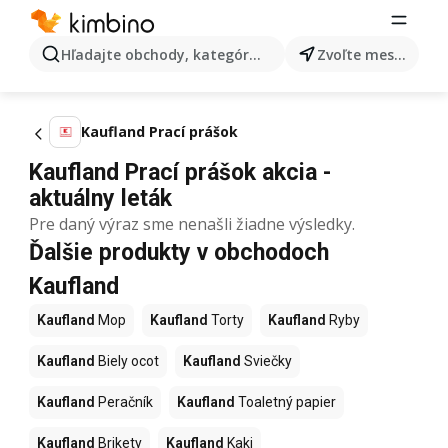
Hľadajte obchody, kategórie, produkty...
Zvoľte mesto
Kaufland Prací prášok
Kaufland Prací prášok akcia -
aktuálny leták
Pre daný výraz sme nenašli žiadne výsledky.
Ďalšie produkty v obchodoch
Kaufland
Kaufland
Mop
Kaufland
Torty
Kaufland
Ryby
Kaufland
Biely ocot
Kaufland
Sviečky
Kaufland
Peračník
Kaufland
Toaletný papier
Kaufland
Brikety
Kaufland
Kaki