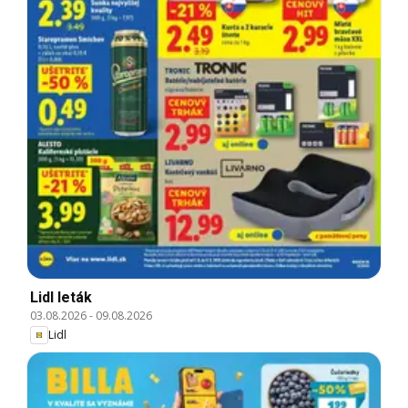
Lidl leták
03.08.2026
-
09.08.2026
Lidl