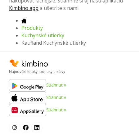
nakupovať lacnejšie. Stiahnite si aj našu aplikáciu
Kimbino app
a ušetrite s nami.
Produkty
Kuchynské utierky
Kaufland Kuchynské utierky
Najnovšie letáky, ponuky a zľavy
Stiahnuť v
Stiahnuť v
Stiahnuť v