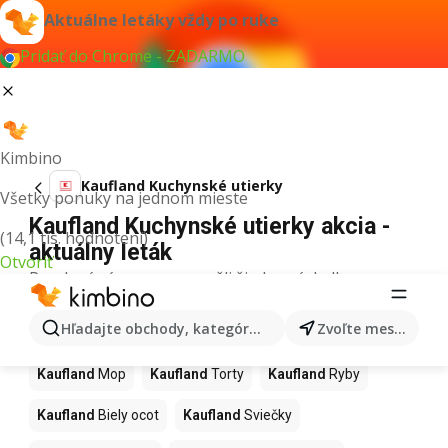
Aktuálne letáky vždy po ruke
Pridať do Chrome - ZADARMO
Kimbino
Kaufland Kuchynské utierky
Všetky ponuky na jednom mieste
Kaufland Kuchynské utierky akcia -
(14,1 tis. hodnotení)
aktuálny leták
Otvoriť
Pre daný výraz sme nenašli žiadne výsledky.
Ďalšie produkty v obchodoch
Hľadajte obchody, kategórie, produkty...
Zvoľte mesto
Kaufland
Kaufland
Mop
Kaufland
Torty
Kaufland
Ryby
Kaufland
Biely ocot
Kaufland
Sviečky