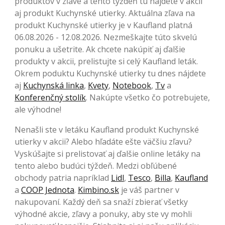
produktov v zľave a tento týždeň tu nájdete v akcii
aj produkt Kuchynské utierky. Aktuálna zľava na
produkt Kuchynské utierky je v Kaufland platná
06.08.2026 - 12.08.2026. Nezmeškajte túto skvelú
ponuku a ušetrite. Ak chcete nakúpiť aj ďalšie
produkty v akcii, prelistujte si celý Kaufland leták.
Okrem poduktu Kuchynské utierky tu dnes nájdete
aj
Kuchynská linka
,
Kvety
,
Notebook
,
Tv
a
Konferenčný stolík
. Nakúpte všetko čo potrebujete,
ale výhodne!
Nenašli ste v letáku Kaufland produkt Kuchynské
utierky v akcii? Alebo hľadáte ešte väčšiu zľavu?
Vyskúšajte si prelistovať aj ďalšie online letáky na
tento alebo budúci týždeň. Medzi obľúbené
obchody patria napríklad
Lidl
,
Tesco
,
Billa
,
Kaufland
a
COOP Jednota
.
Kimbino.sk
je váš partner v
nakupovaní. Každý deň sa snaží zbierať všetky
výhodné akcie, zľavy a ponuky, aby ste vy mohli