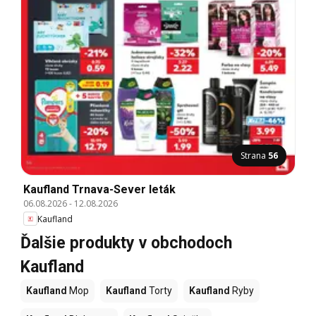
Strana
56
Kaufland Trnava-Sever leták
06.08.2026
-
12.08.2026
Kaufland
Ďalšie produkty v obchodoch
Kaufland
Kaufland
Mop
Kaufland
Torty
Kaufland
Ryby