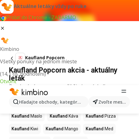
Aktuálne letáky vždy po ruke
Pridať do Chrome - ZADARMO
Kimbino
Kaufland Popcorn
Všetky ponuky na jednom mieste
Kaufland Popcorn akcia - aktuálny
(14,1 tis. hodnotení)
leták
Otvoriť
Pre daný výraz sme nenašli žiadne výsledky.
Ďalšie produkty v obchodoch
Hľadajte obchody, kategórie, produkty...
Zvoľte mesto
Kaufland
Kaufland
Maslo
Kaufland
Káva
Kaufland
Pizza
Kaufland
Kiwi
Kaufland
Mango
Kaufland
Med