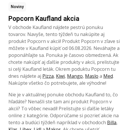
Noviny
Popcorn Kaufland akcia
V obchode Kaufland nájdete pestrú ponuku
tovarov. Navyše, tento týždeň tu nakúpite aj
produkt Popcorn v akcii! Produkt Popcorn v zľave si
môžete v Kaufland kúpiť od 06.08.2026. Neváhajte a
poponáhľajte sa. Ponuka je časovo obmedzená. Ak
chcete nakúpiť aj ďalšie produkty v akcii, prelistujte
si celý Kaufland leták. Okrem poduktu Popcorn tu
dnes nájdete aj
Pizza
,
Kiwi
,
Mango
,
Maslo
a
Med
.
Nakúpte všetko čo potrebujete, ale výhodne!
Nie je v aktuálnej ponuke obchodu Kaufland to, čo
hľadáte? Nenašli ste tam ani produkt Popcorn v
akcii? To vôbec nevadí! Prelistujte si ďalšie letáky
online z kategórie. Odporúčame si pozrieť akcie na
tento a budúci týždeň napríklad v obchodoch
Billa
,
Klas
,
Libex
,
Lidl
a
Makos
. Ak chcete ušetriť,