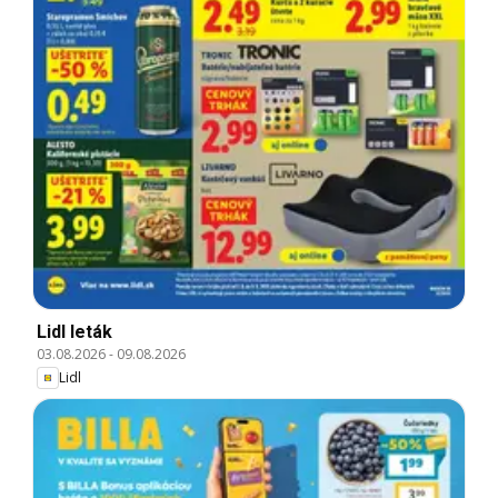
Lidl leták
03.08.2026
-
09.08.2026
Lidl