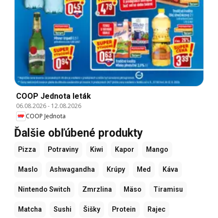
COOP Jednota leták
06.08.2026
-
12.08.2026
COOP Jednota
Ďalšie obľúbené produkty
Pizza
Potraviny
Kiwi
Kapor
Mango
Maslo
Ashwagandha
Krúpy
Med
Káva
Nintendo Switch
Zmrzlina
Mäso
Tiramisu
Matcha
Sushi
Šišky
Protein
Rajec