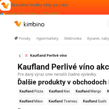
Aktuálne letáky vždy po ruke
Pridať do Chrome - ZADARMO
Ponuky
Hypermarkety
Elektronika
Byvanie, naby
Kaufland Perlivé víno
Kaufland Perlivé víno akc
Pre daný výraz sme nenašli žiadne výsledky.
Ďalšie produkty v obchodoch
Kaufland
Pizza
Kaufland
Kiwi
Kaufland
Mango
K
Kaufland
Mäso
Kaufland
Tiramisu
Kaufland
Sushi