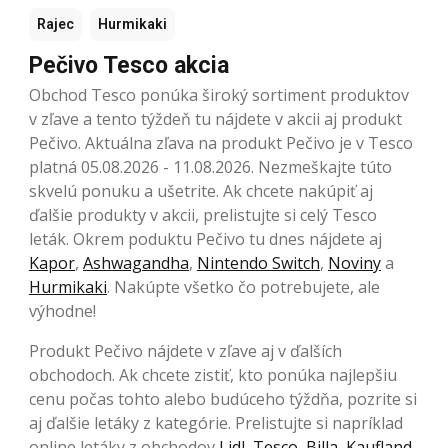
Rajec
Hurmikaki
Pečivo Tesco akcia
Obchod Tesco ponúka široký sortiment produktov
v zľave a tento týždeň tu nájdete v akcii aj produkt
Pečivo. Aktuálna zľava na produkt Pečivo je v Tesco
platná 05.08.2026 - 11.08.2026. Nezmeškajte túto
skvelú ponuku a ušetrite. Ak chcete nakúpiť aj
ďalšie produkty v akcii, prelistujte si celý Tesco
leták. Okrem poduktu Pečivo tu dnes nájdete aj
Kapor
,
Ashwagandha
,
Nintendo Switch
,
Noviny
a
Hurmikaki
. Nakúpte všetko čo potrebujete, ale
výhodne!
Produkt Pečivo nájdete v zľave aj v ďalších
obchodoch. Ak chcete zistiť, kto ponúka najlepšiu
cenu počas tohto alebo budúceho týždňa, pozrite si
aj ďalšie letáky z kategórie. Prelistujte si napríklad
online letáky z obchodov
Lidl
,
Tesco
,
Billa
,
Kaufland