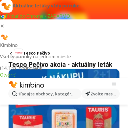
Aktuálne letáky vždy po ruke
Pridať do Chrome - ZADARMO
Kimbino
Tesco Pečivo
Všetky ponuky na jednom mieste
Tesco Pečivo akcia - aktuálny leták
(14,1 tis. hodnotení)
Otvoriť
Hľadajte obchody, kategórie, produkty...
Zvoľte mesto