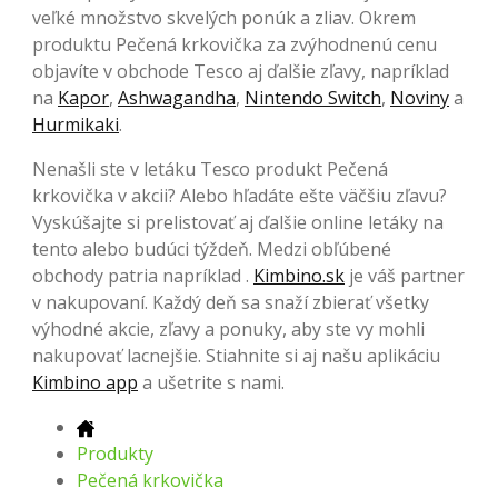
veľké množstvo skvelých ponúk a zliav. Okrem
produktu Pečená krkovička za zvýhodnenú cenu
objavíte v obchode Tesco aj ďalšie zľavy, napríklad
na
Kapor
,
Ashwagandha
,
Nintendo Switch
,
Noviny
a
Hurmikaki
.
Nenašli ste v letáku Tesco produkt Pečená
krkovička v akcii? Alebo hľadáte ešte väčšiu zľavu?
Vyskúšajte si prelistovať aj ďalšie online letáky na
tento alebo budúci týždeň. Medzi obľúbené
obchody patria napríklad .
Kimbino.sk
je váš partner
v nakupovaní. Každý deň sa snaží zbierať všetky
výhodné akcie, zľavy a ponuky, aby ste vy mohli
nakupovať lacnejšie. Stiahnite si aj našu aplikáciu
Kimbino app
a ušetrite s nami.
Produkty
Pečená krkovička