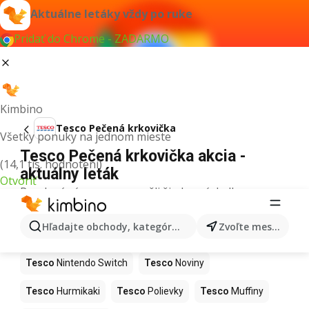
Aktuálne letáky vždy po ruke
Pridať do Chrome - ZADARMO
Kimbino
Tesco Pečená krkovička
Všetky ponuky na jednom mieste
Tesco Pečená krkovička akcia -
(14,1 tis. hodnotení)
aktuálny leták
Otvoriť
Pre daný výraz sme nenašli žiadne výsledky.
Ďalšie produkty v obchodoch Tesco
Hľadajte obchody, kategórie, produkty...
Zvoľte mesto
Tesco
Kapor
Tesco
Ashwagandha
Tesco
Nintendo Switch
Tesco
Noviny
Tesco
Hurmikaki
Tesco
Polievky
Tesco
Muffiny