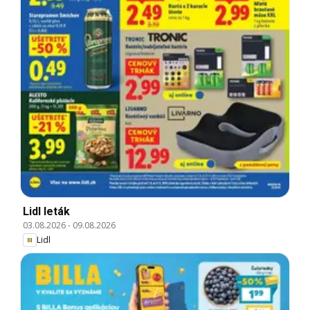
Lidl leták
03.08.2026
-
09.08.2026
Lidl