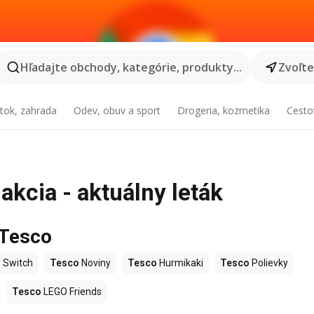
Hľadajte obchody, kategórie, produkty...
Zvoľt
tok, zahrada
Odev, obuv a sport
Drogeria, kozmetika
Cesto
akcia - aktuálny leták
 Tesco
 Switch
Tesco
Noviny
Tesco
Hurmikaki
Tesco
Polievky
Tesco
LEGO Friends