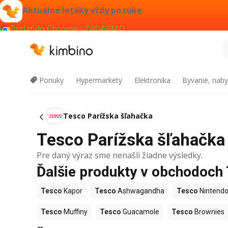
Aktuálne letáky vždy po ruke
Pridať do Chrome - ZADARMO
Ponuky
Hypermarkety
Elektronika
Byvanie, naby
Tesco Parížska šľahačka
Tesco Parížska šľahačka 
Pre daný výraz sme nenašli žiadne výsledky.
Ďalšie produkty v obchodoch
Tesco
Kapor
Tesco
Ashwagandha
Tesco
Nintendo
Tesco
Muffiny
Tesco
Guacamole
Tesco
Brownies