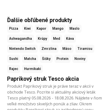
Ďalšie obľúbené produkty
Pizza
Kiwi
Kapor
Mango
Maslo
Ashwagandha
Krúpy
Med
Káva
Nintendo Switch
Zmrzlina
Mäso
Tiramisu
Sushi
Matcha
Šišky
Protein
Noviny
Rajec
Hurmikaki
Paprikový struk Tesco akcia
Produkt Paprikový struk je práve teraz v akcii v
obchode Tesco. Pozrite si aktuálny akciový leták
Tesco platný 05.08.2026 - 18.08.2026. Nájdete v ňom
veľké množstvo skvelých ponúk a zliav. Okrem
produktu Paprikový struk za zvýhodnenú cenu