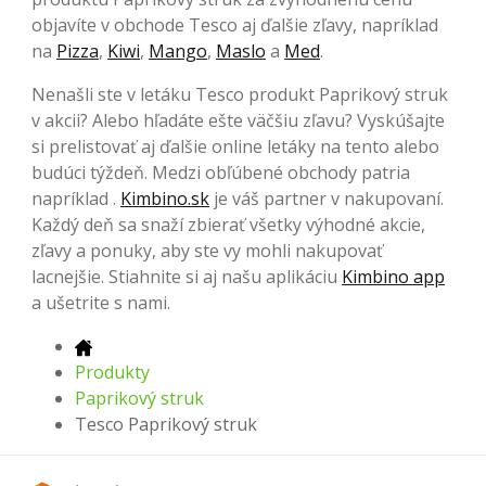
objavíte v obchode Tesco aj ďalšie zľavy, napríklad
na
Pizza
,
Kiwi
,
Mango
,
Maslo
a
Med
.
Nenašli ste v letáku Tesco produkt Paprikový struk
v akcii? Alebo hľadáte ešte väčšiu zľavu? Vyskúšajte
si prelistovať aj ďalšie online letáky na tento alebo
budúci týždeň. Medzi obľúbené obchody patria
napríklad .
Kimbino.sk
je váš partner v nakupovaní.
Každý deň sa snaží zbierať všetky výhodné akcie,
zľavy a ponuky, aby ste vy mohli nakupovať
lacnejšie. Stiahnite si aj našu aplikáciu
Kimbino app
a ušetrite s nami.
Produkty
Paprikový struk
Tesco Paprikový struk