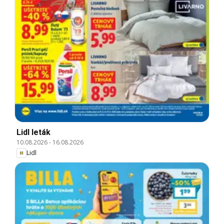
Lidl leták
10.08.2026
-
16.08.2026
Lidl