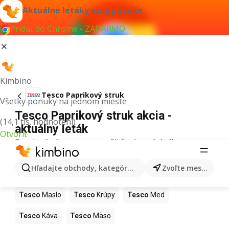
Aktuálne letáky vždy po ruke
Pridať do Chrome - ZADARMO
Kimbino
Tesco Paprikový struk
Všetky ponuky na jednom mieste
Tesco Paprikový struk akcia -
(14,1 tis. hodnotení)
aktuálny leták
Otvoriť
Pre daný výraz sme nenašli žiadne výsledky.
Ďalšie produkty v obchodoch Tesco
Hľadajte obchody, kategórie, produkty...
Zvoľte mesto
Tesco
Pizza
Tesco
Kiwi
Tesco
Mango
Tesco
Maslo
Tesco
Krúpy
Tesco
Med
Tesco
Káva
Tesco
Mäso