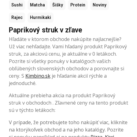
Sushi
Matcha
Šišky
Protein
Noviny
Rajec
Hurmikaki
Paprikový struk v zľave
Hľadáte v ktorom obchode nakúpite najlacnejšie?
Už viac nehľadajte. Vami hľadaný produkt Paprikový
struk, za akciovú cenu, je aktuálne v 0 letákoch.
Pozrite si všetky ponuky v katalógoch vašich
obľúbených slovenských obchodov a porovnajte si
ceny. S
Kimbino.sk
je hľadanie akcií rýchle a
jednoduché.
Aktuálne prebieha akcia na produkt Paprikový
struk v obchodoch . Zľavnené ceny na tento produkt
sú v týchto letákoch:
V prípade, že potrebujete toho nakúpiť viac, kliknite
na ktorýkoľvek obchod a na jeho katalógy. Pozrite
si ponuku napríklad aj na produkty
Pizza
,
Kiwi
,