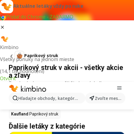
Aktuálne letáky vždy po ruke
Pridať do Chrome - ZADARMO
Kimbino
Paprikový struk
Všetky ponuky na jednom mieste
Paprikový struk v akcii - všetky akcie
(14,1 tis. hodnotení)
a zľavy
Otvoriť
Pre daný výraz sme nenašli žiadne výsledky.
Paprikový struk v akcii - Kde kúpiť?
Hľadajte obchody, kategórie, produkty...
Zvoľte mesto
Tesco
Paprikový struk
Lidl
Paprikový struk
Kaufland
Paprikový struk
Ďalšie letáky z kategórie