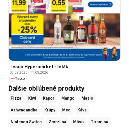
Tesco Hypermarket - leták
05.08.2026
-
11.08.2026
Tesco
Ďalšie obľúbené produkty
Pizza
Kiwi
Kapor
Mango
Maslo
Ashwagandha
Krúpy
Med
Káva
Nintendo Switch
Zmrzlina
Mäso
Tiramisu