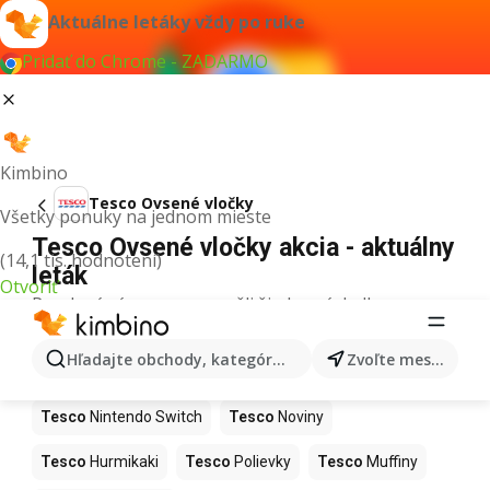
Aktuálne letáky vždy po ruke
Pridať do Chrome - ZADARMO
Kimbino
Tesco Ovsené vločky
Všetky ponuky na jednom mieste
Tesco Ovsené vločky akcia - aktuálny
(14,1 tis. hodnotení)
leták
Otvoriť
Pre daný výraz sme nenašli žiadne výsledky.
Ďalšie produkty v obchodoch Tesco
Hľadajte obchody, kategórie, produkty...
Zvoľte mesto
Tesco
Kapor
Tesco
Ashwagandha
Tesco
Nintendo Switch
Tesco
Noviny
Tesco
Hurmikaki
Tesco
Polievky
Tesco
Muffiny