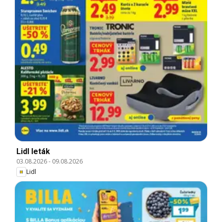
Lidl leták
03.08.2026
-
09.08.2026
Lidl