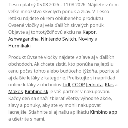
Tesco platný 05.08.2026 - 11.08.2026. Nájdete v ňom
veľké množstvo skvelých ponúk a zliav. V Tesco
letáku nájdete okrem obľúbeného produktu
Ovsené vločky aj veľa ďalších skvelých ponúk.
Objavte aj tohtotýždňovú akciu na
Kapor
,
Ashwagandha
,
Nintendo Switch
,
Noviny
a
Hurmikaki
.
Produkt Ovsené vločky nájdete v zľave aj v ďalších
obchodoch. Ak chcete zistiť, kto ponúka najlepšiu
cenu počas tohto alebo budúceho týždňa, pozrite si
aj ďalšie letáky z kategórie. Prelistujte si napríklad
online letáky z obchodov
Lidl
,
COOP Jednota
,
Klas
a
Makos
.
Kimbino.sk
je váš partner v nakupovaní.
Každý deň sa snaží zbierať všetky výhodné akcie,
zľavy a ponuky, aby ste vy mohli nakupovať
lacnejšie. Stiahnite si aj našu aplikáciu
Kimbino app
a ušetrite s nami.