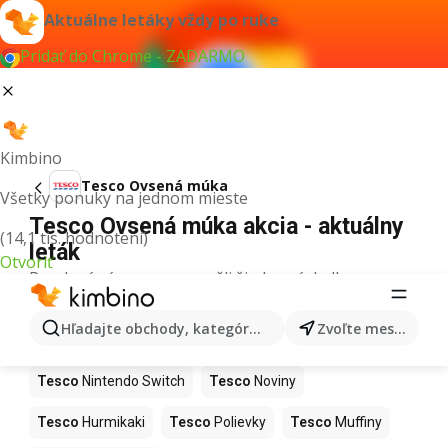
Aktuálne letáky vždy po ruke
Pridať do Chrome - ZADARMO
Kimbino
Tesco Ovsená múka
Všetky ponuky na jednom mieste
Tesco Ovsená múka akcia - aktuálny
(14,1 tis. hodnotení)
leták
Otvoriť
Pre daný výraz sme nenašli žiadne výsledky.
Ďalšie produkty v obchodoch Tesco
Hľadajte obchody, kategórie, produkty...
Zvoľte mesto
Tesco
Kapor
Tesco
Ashwagandha
Tesco
Nintendo Switch
Tesco
Noviny
Tesco
Hurmikaki
Tesco
Polievky
Tesco
Muffiny