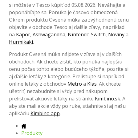
si môžete v Tesco kúpiť od 05.08.2026. Neváhajte a
poponáhľajte sa. Ponuka je časovo obmedzená.
Okrem produktu Ovsená múka za zvýhodnenú cenu
objavíte v obchode Tesco aj ďalšie zľavy, napríklad
na
Kapor
,
Ashwagandha
,
Nintendo Switch
,
Noviny
a
Hurmikaki
.
Produkt Ovsená múka nájdete v zľave aj v ďalších
obchodoch. Ak chcete zistiť, kto ponúka najlepšiu
cenu počas tohto alebo budúceho týždňa, pozrite si
aj ďalšie letáky z kategórie. Prelistujte si napríklad
online letáky z obchodov
Metro
a
Klas
. Ak chcete
ušetriť, nezabudnite si vždy pred nákupom
prelistovať akciové letáky na stránke
Kimbino.sk
. A
aby ste mali akcie vždy po ruke, stiahnite si aj našu
aplikáciu
Kimbino app
.
Produkty