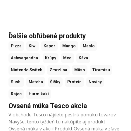
Ďalšie obľúbené produkty
Pizza
Kiwi
Kapor
Mango
Maslo
Ashwagandha
Krúpy
Med
Káva
Nintendo Switch
Zmrzlina
Mäso
Tiramisu
Sushi
Matcha
Šišky
Protein
Noviny
Rajec
Hurmikaki
Ovsená múka Tesco akcia
V obchode Tesco nájdete pestrú ponuku tovarov.
Navyše, tento týždeň tu nakúpite aj produkt
Ovsená múka v akcii! Produkt Ovsená múka v zľave