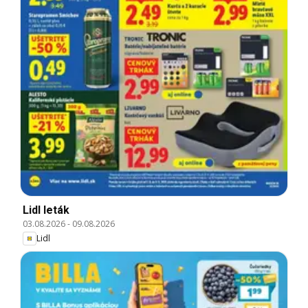
Lidl leták
03.08.2026
-
09.08.2026
Lidl