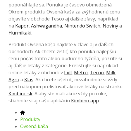
poponáhľajte sa. Ponuka je časovo obmedzená.
Okrem produktu Ovsená kaša za zvýhodnenú cenu
objavíte v obchode Tesco aj ďalšie zľavy, napríklad
na
Kapor
,
Ashwagandha
,
Nintendo Switch
,
Noviny
a
Hurmikaki
.
Produkt Ovsená kaša nájdete v zľave aj v ďalších
obchodoch. Ak chcete zistiť, kto ponúka najlepšiu
cenu počas tohto alebo budúceho týždňa, pozrite si
aj ďalšie letáky z kategórie. Prelistujte si napríklad
online letáky z obchodov
Lidl
,
Metro
,
Terno
,
Milk
Agro
a
Klas
. Ak chcete ušetriť, nezabudnite si vždy
pred nákupom prelistovať akciové letáky na stránke
Kimbino.sk
. A aby ste mali akcie vždy po ruke,
stiahnite si aj našu aplikáciu
Kimbino app
.
Produkty
Ovsená kaša