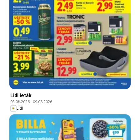
Lidl leták
03.08.2026
-
09.08.2026
Lidl