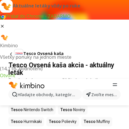
Aktuálne letáky vždy po ruke
Pridať do Chrome - ZADARMO
Kimbino
Tesco Ovsená kaša
Všetky ponuky na jednom mieste
Tesco Ovsená kaša akcia - aktuálny
(14,1 tis. hodnotení)
leták
Otvoriť
Pre daný výraz sme nenašli žiadne výsledky.
Ďalšie produkty v obchodoch Tesco
Hľadajte obchody, kategórie, produkty...
Zvoľte mesto
Tesco
Kapor
Tesco
Ashwagandha
Tesco
Nintendo Switch
Tesco
Noviny
Tesco
Hurmikaki
Tesco
Polievky
Tesco
Muffiny