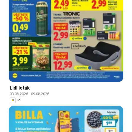
Lidl leták
03.08.2026
-
09.08.2026
Lidl