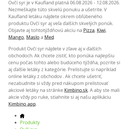
Ovčí syr je v Kaufland platná 06.08.2026 - 12.08.2026.
Nezmeškajte túto skvelú ponuku a ušetrite. V
Kaufland letáku nájdete okrem obľúbeného
produktu Ovčí syr aj veľa ďalších skvelých ponúk.
Objavte aj tohtotýždňovú akciu na
Pizza
,
Kiwi
,
Mango
,
Maslo
a
Med
.
Produkt Ovčí syr nájdete v zľave aj v ďalších
obchodoch. Ak chcete zistiť, kto ponúka najlepšiu
cenu počas tohto alebo budúceho týždňa, pozrite si
aj ďalšie letáky z kategórie. Prelistujte si napríklad
online letáky z obchodov . Ak chcete ušetriť,
nezabudnite si vždy pred nákupom prelistovať
akciové letáky na stránke
Kimbino.sk
. A aby ste mali
akcie vždy po ruke, stiahnite si aj našu aplikáciu
Kimbino app
.
Produkty