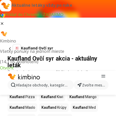
Aktuálne letáky vždy po ruke
Pridať do Chrome - ZADARMO
Kimbino
Kaufland Ovčí syr
Všetky ponuky na jednom mieste
Kaufland Ovčí syr akcia - aktuálny
(14,1 tis. hodnotení)
leták
Otvoriť
Pre daný výraz sme nenašli žiadne výsledky.
Ďalšie produkty v obchodoch
Hľadajte obchody, kategórie, produkty...
Zvoľte mesto
Kaufland
Kaufland
Pizza
Kaufland
Kiwi
Kaufland
Mango
Kaufland
Maslo
Kaufland
Krúpy
Kaufland
Med