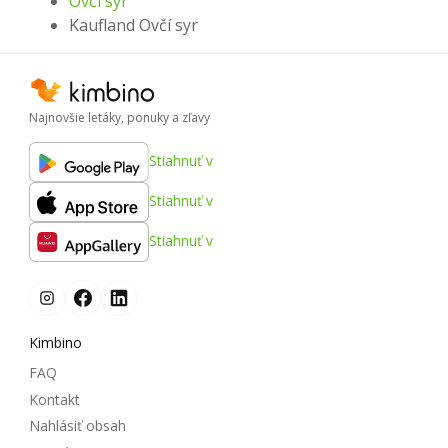
Ovčí syr
Kaufland Ovčí syr
Najnovšie letáky, ponuky a zľavy
Stiahnuť v
Stiahnuť v
Stiahnuť v
Kimbino
FAQ
Kontakt
Nahlásiť obsah