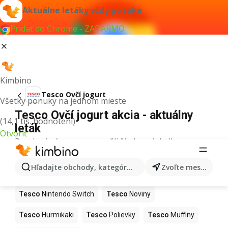
Aktuálne letáky vždy po ruke
Pridať do Chrome - ZADARMO
Kimbino
Tesco Ovčí jogurt
Všetky ponuky na jednom mieste
Tesco Ovčí jogurt akcia - aktuálny
(14,1 tis. hodnotení)
leták
Otvoriť
Pre daný výraz sme nenašli žiadne výsledky.
Ďalšie produkty v obchodoch Tesco
Hľadajte obchody, kategórie, produkty...
Zvoľte mesto
Tesco
Kapor
Tesco
Ashwagandha
Tesco
Nintendo Switch
Tesco
Noviny
Tesco
Hurmikaki
Tesco
Polievky
Tesco
Muffiny