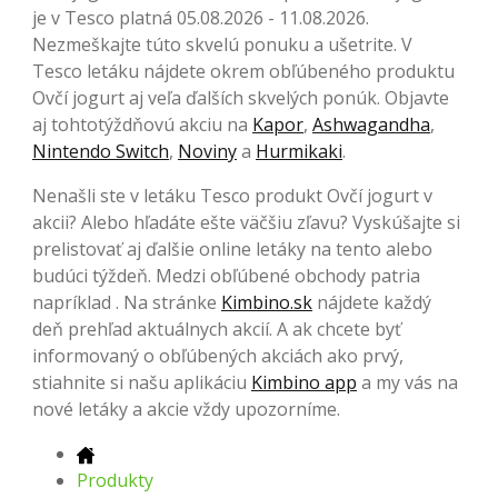
je v Tesco platná 05.08.2026 - 11.08.2026.
Nezmeškajte túto skvelú ponuku a ušetrite. V
Tesco letáku nájdete okrem obľúbeného produktu
Ovčí jogurt aj veľa ďalších skvelých ponúk. Objavte
aj tohtotýždňovú akciu na
Kapor
,
Ashwagandha
,
Nintendo Switch
,
Noviny
a
Hurmikaki
.
Nenašli ste v letáku Tesco produkt Ovčí jogurt v
akcii? Alebo hľadáte ešte väčšiu zľavu? Vyskúšajte si
prelistovať aj ďalšie online letáky na tento alebo
budúci týždeň. Medzi obľúbené obchody patria
napríklad . Na stránke
Kimbino.sk
nájdete každý
deň prehľad aktuálnych akcií. A ak chcete byť
informovaný o obľúbených akciách ako prvý,
stiahnite si našu aplikáciu
Kimbino app
a my vás na
nové letáky a akcie vždy upozorníme.
Produkty