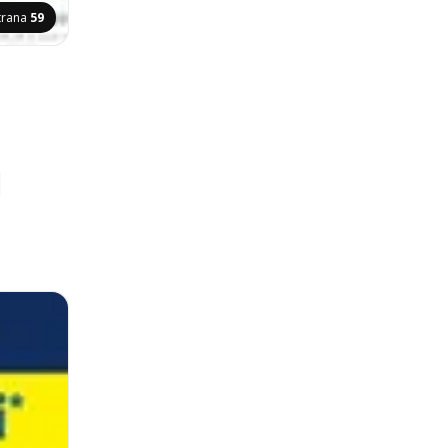
trana
59