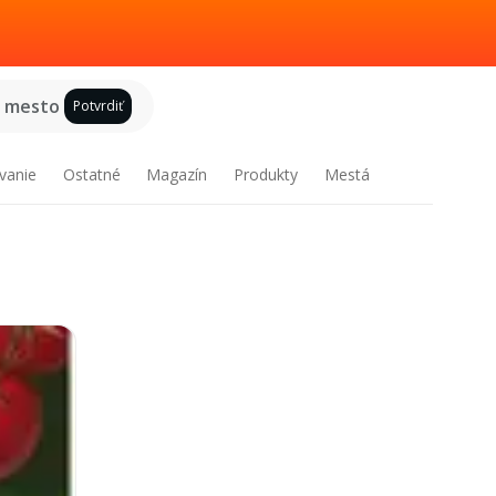
e mesto
Potvrdiť
vanie
Ostatné
Magazín
Produkty
Mestá