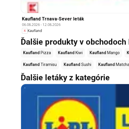
Kaufland Trnava-Sever leták
06.08.2026
-
12.08.2026
Kaufland
Ďalšie produkty v obchodoch
Kaufland
Pizza
Kaufland
Kiwi
Kaufland
Mango
K
Kaufland
Tiramisu
Kaufland
Sushi
Kaufland
Match
Ďalšie letáky z kategórie