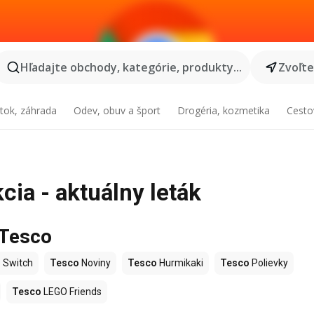
Hľadajte obchody, kategórie, produkty...
Zvoľt
tok, záhrada
Odev, obuv a šport
Drogéria, kozmetika
Cesto
cia - aktuálny leták
 Tesco
 Switch
Tesco
Noviny
Tesco
Hurmikaki
Tesco
Polievky
Tesco
LEGO Friends