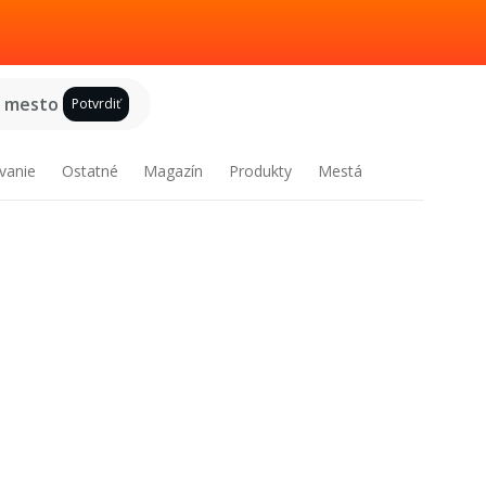
e mesto
Potvrdiť
vanie
Ostatné
Magazín
Produkty
Mestá