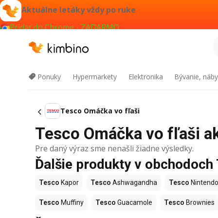
Aktuálne letáky vždy po ruke
Pridať do Chrome - ZADARMO
Ponuky
Hypermarkety
Elektronika
Bývanie, náby
Tesco Omáčka vo fľaši
Tesco Omáčka vo fľaši ak
Pre daný výraz sme nenašli žiadne výsledky.
Ďalšie produkty v obchodoch
Tesco
Kapor
Tesco
Ashwagandha
Tesco
Nintendo
Tesco
Muffiny
Tesco
Guacamole
Tesco
Brownies