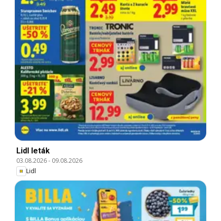
Lidl leták
03.08.2026
-
09.08.2026
Lidl