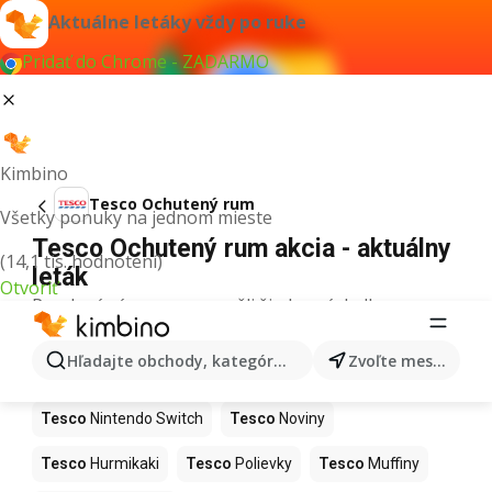
Aktuálne letáky vždy po ruke
Pridať do Chrome - ZADARMO
Kimbino
Tesco Ochutený rum
Všetky ponuky na jednom mieste
Tesco Ochutený rum akcia - aktuálny
(14,1 tis. hodnotení)
leták
Otvoriť
Pre daný výraz sme nenašli žiadne výsledky.
Ďalšie produkty v obchodoch Tesco
Hľadajte obchody, kategórie, produkty...
Zvoľte mesto
Tesco
Kapor
Tesco
Ashwagandha
Tesco
Nintendo Switch
Tesco
Noviny
Tesco
Hurmikaki
Tesco
Polievky
Tesco
Muffiny