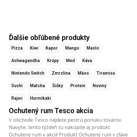
Ďalšie obľúbené produkty
Pizza
Kiwi
Kapor
Mango
Maslo
Ashwagandha
Krúpy
Med
Káva
Nintendo Switch
Zmrzlina
Mäso
Tiramisu
Sushi
Matcha
Šišky
Protein
Noviny
Rajec
Hurmikaki
Ochutený rum Tesco akcia
V obchode Tesco nájdete pestrú ponuku tovarov.
Navyše, tento týždeň tu nakúpite aj produkt
Ochutený rum v akcii! Produkt Ochutený rum v zľave