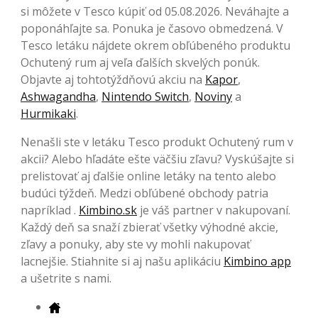
si môžete v Tesco kúpiť od 05.08.2026. Neváhajte a
poponáhľajte sa. Ponuka je časovo obmedzená. V
Tesco letáku nájdete okrem obľúbeného produktu
Ochutený rum aj veľa ďalších skvelých ponúk.
Objavte aj tohtotýždňovú akciu na
Kapor
,
Ashwagandha
,
Nintendo Switch
,
Noviny
a
Hurmikaki
.
Nenašli ste v letáku Tesco produkt Ochutený rum v
akcii? Alebo hľadáte ešte väčšiu zľavu? Vyskúšajte si
prelistovať aj ďalšie online letáky na tento alebo
budúci týždeň. Medzi obľúbené obchody patria
napríklad .
Kimbino.sk
je váš partner v nakupovaní.
Každý deň sa snaží zbierať všetky výhodné akcie,
zľavy a ponuky, aby ste vy mohli nakupovať
lacnejšie. Stiahnite si aj našu aplikáciu
Kimbino app
a ušetrite s nami.