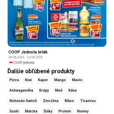
COOP Jednota leták
06.08.2026
-
12.08.2026
COOP Jednota
Ďalšie obľúbené produkty
Pizza
Kiwi
Kapor
Mango
Maslo
Ashwagandha
Krúpy
Med
Káva
Nintendo Switch
Zmrzlina
Mäso
Tiramisu
Sushi
Matcha
Šišky
Protein
Noviny