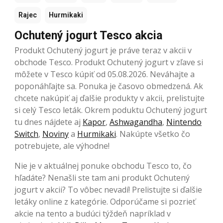
Rajec
Hurmikaki
Ochutený jogurt Tesco akcia
Produkt Ochutený jogurt je práve teraz v akcii v
obchode Tesco. Produkt Ochutený jogurt v zľave si
môžete v Tesco kúpiť od 05.08.2026. Neváhajte a
poponáhľajte sa. Ponuka je časovo obmedzená. Ak
chcete nakúpiť aj ďalšie produkty v akcii, prelistujte
si celý Tesco leták. Okrem poduktu Ochutený jogurt
tu dnes nájdete aj
Kapor
,
Ashwagandha
,
Nintendo
Switch
,
Noviny
a
Hurmikaki
. Nakúpte všetko čo
potrebujete, ale výhodne!
Nie je v aktuálnej ponuke obchodu Tesco to, čo
hľadáte? Nenašli ste tam ani produkt Ochutený
jogurt v akcii? To vôbec nevadí! Prelistujte si ďalšie
letáky online z kategórie. Odporúčame si pozrieť
akcie na tento a budúci týždeň napríklad v