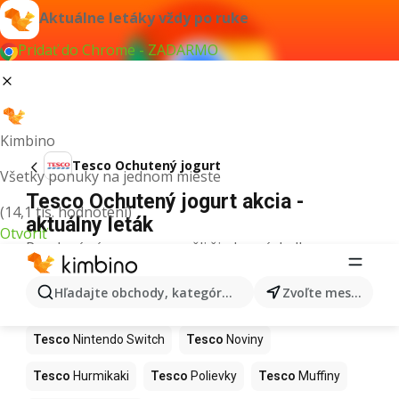
Aktuálne letáky vždy po ruke
Pridať do Chrome - ZADARMO
Kimbino
Tesco Ochutený jogurt
Všetky ponuky na jednom mieste
Tesco Ochutený jogurt akcia -
(14,1 tis. hodnotení)
aktuálny leták
Otvoriť
Pre daný výraz sme nenašli žiadne výsledky.
Ďalšie produkty v obchodoch Tesco
Hľadajte obchody, kategórie, produkty...
Zvoľte mesto
Tesco
Kapor
Tesco
Ashwagandha
Tesco
Nintendo Switch
Tesco
Noviny
Tesco
Hurmikaki
Tesco
Polievky
Tesco
Muffiny