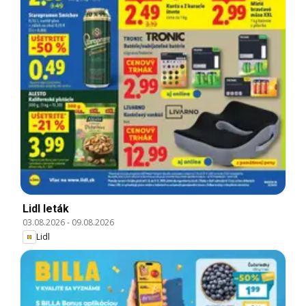
Lidl leták
03.08.2026
-
09.08.2026
Lidl