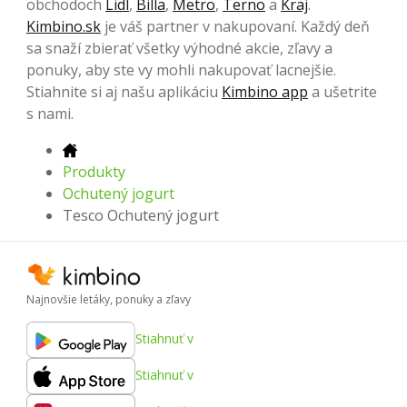
obchodoch
Lidl
,
Billa
,
Metro
,
Terno
a
Kraj
.
Kimbino.sk
je váš partner v nakupovaní. Každý deň
sa snaží zbierať všetky výhodné akcie, zľavy a
ponuky, aby ste vy mohli nakupovať lacnejšie.
Stiahnite si aj našu aplikáciu
Kimbino app
a ušetrite
s nami.
Produkty
Ochutený jogurt
Tesco Ochutený jogurt
Najnovšie letáky, ponuky a zľavy
Stiahnuť v
Stiahnuť v