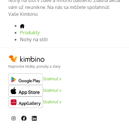
Nohy na stôl v zľave a mnoho ďalšieho. Žiadna akcia
vám už neunikne. Na nás sa môžete spoľahnúť.
Vaše Kimbino.
Produkty
Nohy na stôl
Najnovšie letáky, ponuky a zľavy
Stiahnuť v
Stiahnuť v
Stiahnuť v