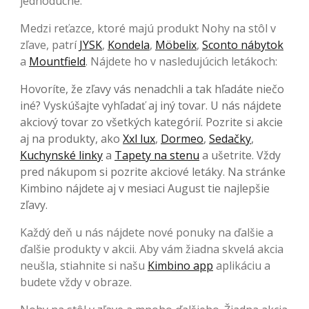
jednoduché.
Medzi reťazce, ktoré majú produkt Nohy na stôl v
zľave, patrí
JYSK
,
Kondela
,
Möbelix
,
Sconto nábytok
a
Mountfield
. Nájdete ho v nasledujúcich letákoch:
Hovoríte, že zľavy vás nenadchli a tak hľadáte niečo
iné? Vyskúšajte vyhľadať aj iný tovar. U nás nájdete
akciový tovar zo všetkých kategórií. Pozrite si akcie
aj na produkty, ako
Xxl lux
,
Dormeo
,
Sedačky
,
Kuchynské linky
a
Tapety na stenu
a ušetrite. Vždy
pred nákupom si pozrite akciové letáky. Na stránke
Kimbino nájdete aj v mesiaci August tie najlepšie
zľavy.
Každý deň u nás nájdete nové ponuky na ďalšie a
ďalšie produkty v akcii. Aby vám žiadna skvelá akcia
neušla, stiahnite si našu
Kimbino app
aplikáciu a
budete vždy v obraze.