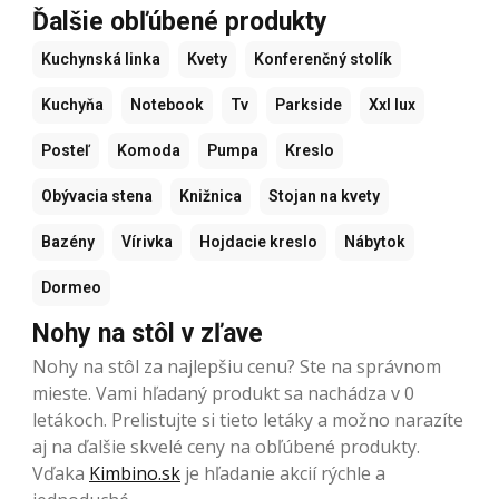
Ďalšie obľúbené produkty
Kuchynská linka
Kvety
Konferenčný stolík
Kuchyňa
Notebook
Tv
Parkside
Xxl lux
Posteľ
Komoda
Pumpa
Kreslo
Obývacia stena
Knižnica
Stojan na kvety
Bazény
Vírivka
Hojdacie kreslo
Nábytok
Dormeo
Nohy na stôl v zľave
Nohy na stôl za najlepšiu cenu? Ste na správnom
mieste. Vami hľadaný produkt sa nachádza v 0
letákoch. Prelistujte si tieto letáky a možno narazíte
aj na ďalšie skvelé ceny na obľúbené produkty.
Vďaka
Kimbino.sk
je hľadanie akcií rýchle a