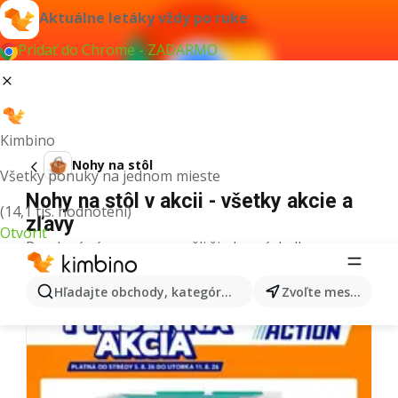
Aktuálne letáky vždy po ruke
Pridať do Chrome - ZADARMO
Kimbino
Nohy na stôl
Všetky ponuky na jednom mieste
Nohy na stôl v akcii - všetky akcie a
(14,1 tis. hodnotení)
zľavy
Otvoriť
Pre daný výraz sme nenašli žiadne výsledky.
Ďalšie letáky z kategórie
Hľadajte obchody, kategórie, produkty...
Zvoľte mesto