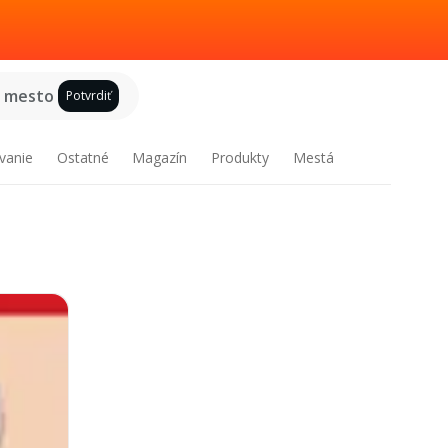
e mesto
Potvrdiť
vanie
Ostatné
Magazín
Produkty
Mestá