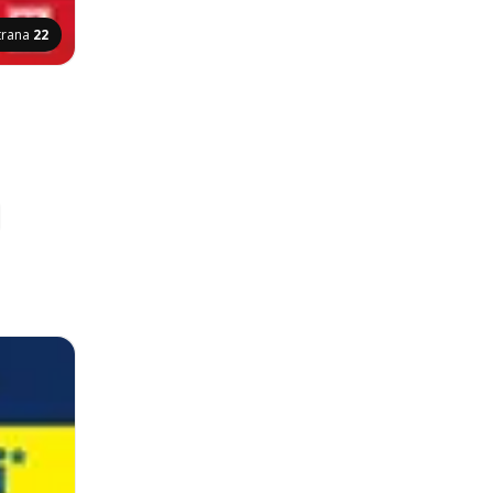
trana
22