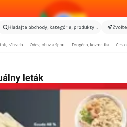
Hľadajte obchody, kategórie, produkty...
Zvoľt
tok, záhrada
Odev, obuv a šport
Drogéria, kozmetika
Cesto
uálny leták