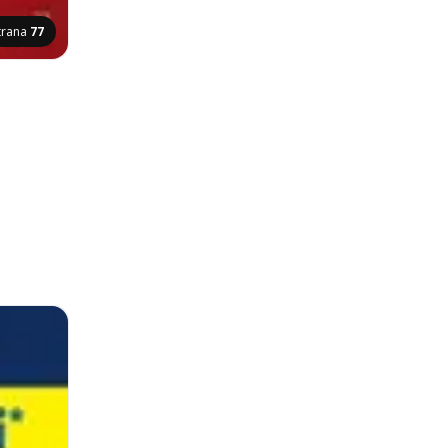
trana
77