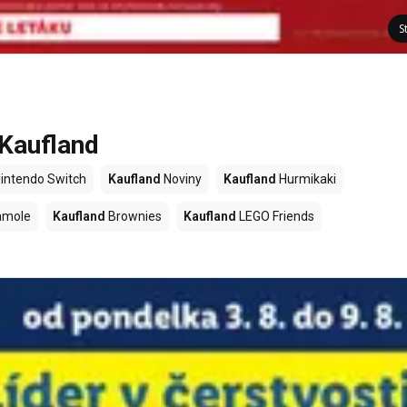
S
 Kaufland
intendo Switch
Kaufland
Noviny
Kaufland
Hurmikaki
amole
Kaufland
Brownies
Kaufland
LEGO Friends