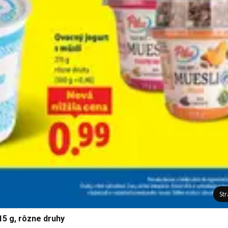
St
15 g, rôzne druhy