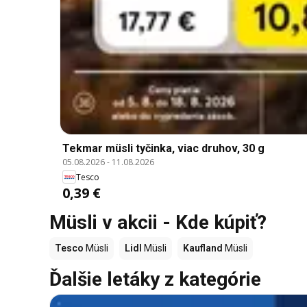
Tekmar müsli tyčinka, viac druhov, 30 g
05.08.2026
-
11.08.2026
Tesco
0,39 €
Müsli v akcii - Kde kúpiť?
Tesco
Müsli
Lidl
Müsli
Kaufland
Müsli
Ďalšie letáky z kategórie