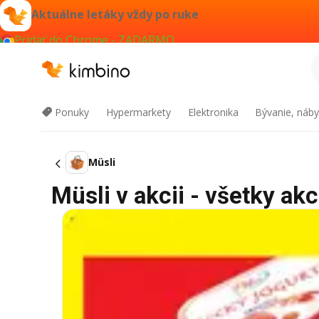
Aktuálne letáky vždy po ruke
Pridať do Chrome - ZADARMO
Ponuky
Hypermarkety
Elektronika
Bývanie, náby
Müsli
Müsli v akcii - všetky akc