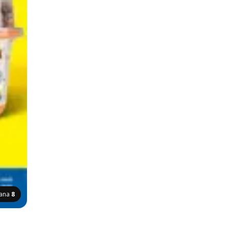
rana
8