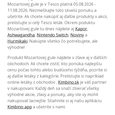
Mozartovej gule je v Tesco platná 05.08.2026 -
11.08.2026. Nezmeškajte túto skvelú ponuku a
ušetrite. Ak chcete nakúpiť aj ďalšie produkty v akcii,
prelistujte si celý Tesco leták. Okrem poduktu
Mozartovej gule tu dnes nájdete aj
Kapor
,
Ashwagandha
,
Nintendo Switch
,
Noviny
a
Hurmikaki
. Nakúpte všetko čo potrebujete, ale
výhodne!
Produkt Mozartovej gule nájdete v zľave aj v ďalších
obchodoch. Ak chcete zistiť, kto ponúka najlepšiu
cenu počas tohto alebo budúceho týždňa, pozrite si
aj ďalšie letáky z kategórie. Prelistujte si napríklad
online letáky z obchodov .
Kimbino.sk
je váš partner
v nakupovaní. Každý deň sa snaží zbierať všetky
výhodné akcie, zľavy a ponuky, aby ste vy mohli
nakupovať lacnejšie. Stiahnite si aj našu aplikáciu
Kimbino app
a ušetrite s nami.