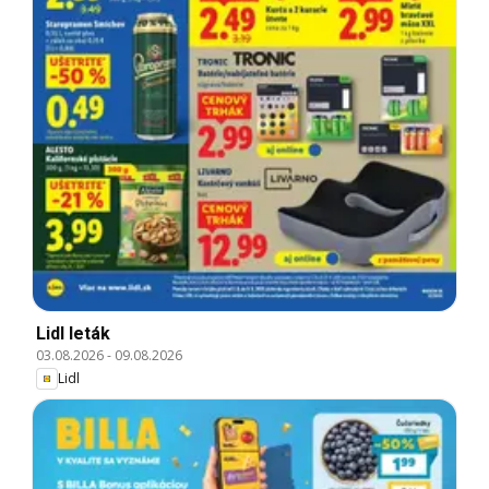
Lidl leták
03.08.2026
-
09.08.2026
Lidl