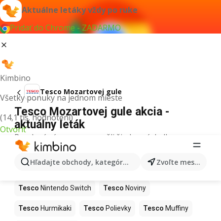
Aktuálne letáky vždy po ruke
Pridať do Chrome - ZADARMO
Kimbino
Tesco Mozartovej gule
Všetky ponuky na jednom mieste
Tesco Mozartovej gule akcia -
(14,1 tis. hodnotení)
aktuálny leták
Otvoriť
Pre daný výraz sme nenašli žiadne výsledky.
Ďalšie produkty v obchodoch Tesco
Hľadajte obchody, kategórie, produkty...
Zvoľte mesto
Tesco
Kapor
Tesco
Ashwagandha
Tesco
Nintendo Switch
Tesco
Noviny
Tesco
Hurmikaki
Tesco
Polievky
Tesco
Muffiny