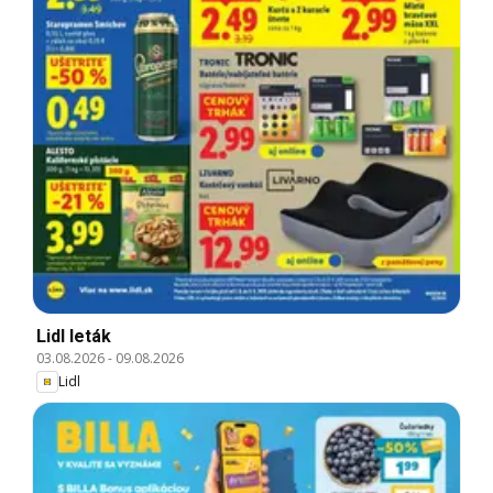
Lidl leták
03.08.2026
-
09.08.2026
Lidl