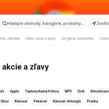
Hľadajte obchody, kategórie, produkty...
Zvoľt
tok, záhrada
Odev, obuv a šport
Drogéria, kozmetika
Cesto
 akcie a zľavy
ods
Apple
Teplovzdušná frítéza
MP3
Disk
Klimatizác
Xbox
Kávovar
Pekáreň
Kávovar delonghi
Práčka