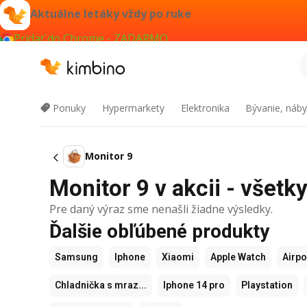
Aktuálne letáky vždy po ruke
Pridať do Chrome - ZADARMO
Ponuky
Hypermarkety
Elektronika
Bývanie, náby
Monitor 9
Monitor 9 v akcii - všetky
Pre daný výraz sme nenašli žiadne výsledky.
Ďalšie obľúbené produkty
Samsung
Iphone
Xiaomi
Apple Watch
Airp
Chladnička s mraz...
Iphone 14 pro
Playstation