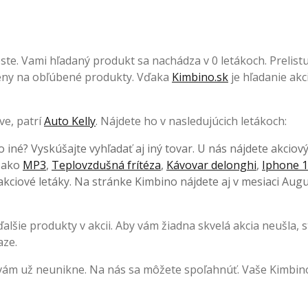
te. Vami hľadaný produkt sa nachádza v 0 letákoch. Prelistuj
 ceny na obľúbené produkty. Vďaka
Kimbino.sk
je hľadanie akci
ve, patrí
Auto Kelly
. Nájdete ho v nasledujúcich letákoch:
o iné? Vyskúšajte vyhľadať aj iný tovar. U nás nájdete akciov
, ako
MP3
,
Teplovzdušná frítéza
,
Kávovar delonghi
,
Iphone 1
kciové letáky. Na stránke Kimbino nájdete aj v mesiaci Augu
lšie produkty v akcii. Aby vám žiadna skvelá akcia neušla, s
aze.
 vám už neunikne. Na nás sa môžete spoľahnúť. Vaše Kimbin