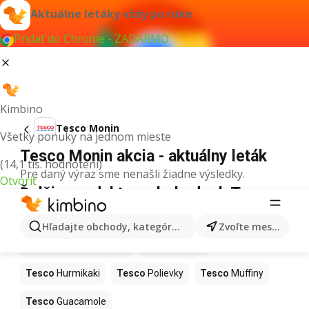
Aktuálne letáky vždy po ruke
Pridať do Chrome - ZADARMO
Kimbino
Tesco Monin
Všetky ponuky na jednom mieste
Tesco Monin akcia - aktuálny leták
(14,1 tis. hodnotení)
Pre daný výraz sme nenašli žiadne výsledky.
Otvoriť
Ďalšie produkty v obchodoch Tesco
Tesco
Kapor
Tesco
Ashwagandha
Hľadajte obchody, kategórie, produkty...
Zvoľte mesto
Tesco
Nintendo Switch
Tesco
Noviny
Tesco
Hurmikaki
Tesco
Polievky
Tesco
Muffiny
Tesco
Guacamole