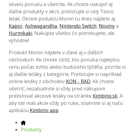
skvelú ponuku a ušetrite. Ak chcete nakúpiť aj
ďalšie produkty v akcii, prelistujte si celý Tesco
leták. Okrem poduktu Monin tu dnes nájdete aj
Kapor
,
Ashwagandha
,
Nintendo Switch
,
Noviny
a
Hurmikaki
. Nakúpte všetko čo potrebujete, ale
výhodne!
Produkt Monin nájdete v zľave aj v ďalších
obchodoch. Ak chcete zistiť, kto ponúka najlepšiu
cenu počas tohto alebo budúceho týždňa, pozrite si
aj ďalšie letáky z kategórie. Prelistujte si napríklad
online letáky z obchodov
KON - RAD
. Ak chcete
ušetriť, nezabudnite si vždy pred nákupom
prelistovať akciové letáky na stránke
Kimbino.sk
. A
aby ste mali akcie vždy po ruke, stiahnite si aj našu
aplikáciu
Kimbino app
.
Produkty