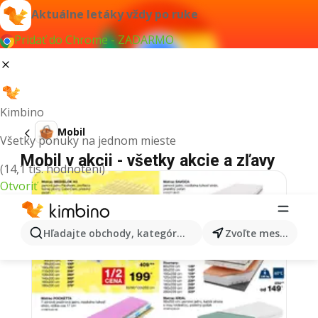
Aktuálne letáky vždy po ruke
Pridať do Chrome - ZADARMO
Kimbino
Mobil
Všetky ponuky na jednom mieste
Mobil v akcii - všetky akcie a zľavy
(14,1 tis. hodnotení)
Otvoriť
Hľadajte obchody, kategórie, produkty...
Zvoľte mesto