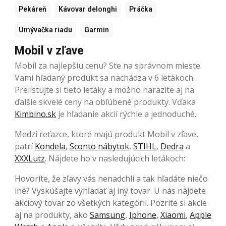
Pekáreň
Kávovar delonghi
Práčka
Umývačka riadu
Garmin
Mobil v zľave
Mobil za najlepšiu cenu? Ste na správnom mieste.
Vami hľadaný produkt sa nachádza v 6 letákoch.
Prelistujte si tieto letáky a možno narazíte aj na
ďalšie skvelé ceny na obľúbené produkty. Vďaka
Kimbino.sk
je hľadanie akcií rýchle a jednoduché.
Medzi reťazce, ktoré majú produkt Mobil v zľave,
patrí
Kondela
,
Sconto nábytok
,
STIHL
,
Dedra
a
XXXLutz
. Nájdete ho v nasledujúcich letákoch:
Hovoríte, že zľavy vás nenadchli a tak hľadáte niečo
iné? Vyskúšajte vyhľadať aj iný tovar. U nás nájdete
akciový tovar zo všetkých kategórií. Pozrite si akcie
aj na produkty, ako
Samsung
,
Iphone
,
Xiaomi
,
Apple