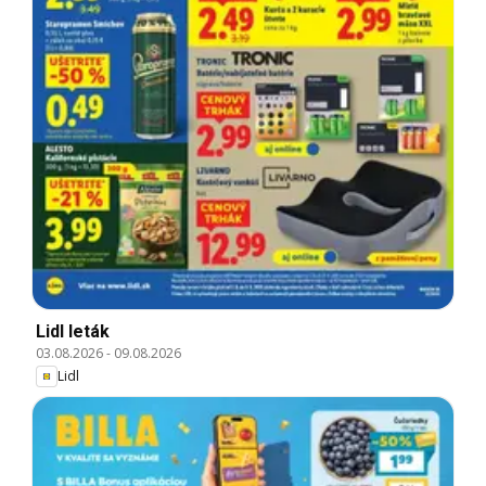
Lidl leták
03.08.2026
-
09.08.2026
Lidl