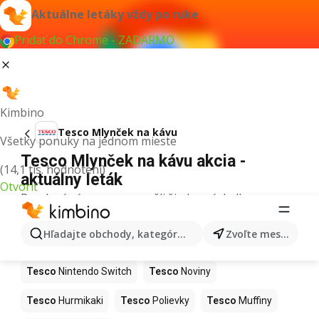
Aktuálne letáky vždy po ruke
Pridať do Chrome - ZADARMO
Kimbino
Tesco Mlynček na kávu
Všetky ponuky na jednom mieste
Tesco Mlynček na kávu akcia -
(14,1 tis. hodnotení)
aktuálny leták
Otvoriť
Pre daný výraz sme nenašli žiadne výsledky.
Ďalšie produkty v obchodoch Tesco
Hľadajte obchody, kategórie, produkty...
Zvoľte mesto
Tesco
Kapor
Tesco
Ashwagandha
Tesco
Nintendo Switch
Tesco
Noviny
Tesco
Hurmikaki
Tesco
Polievky
Tesco
Muffiny