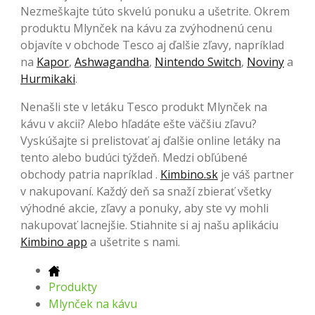
Nezmeškajte túto skvelú ponuku a ušetrite. Okrem
produktu Mlynček na kávu za zvýhodnenú cenu
objavíte v obchode Tesco aj ďalšie zľavy, napríklad
na
Kapor
,
Ashwagandha
,
Nintendo Switch
,
Noviny
a
Hurmikaki
.
Nenašli ste v letáku Tesco produkt Mlynček na
kávu v akcii? Alebo hľadáte ešte väčšiu zľavu?
Vyskúšajte si prelistovať aj ďalšie online letáky na
tento alebo budúci týždeň. Medzi obľúbené
obchody patria napríklad .
Kimbino.sk
je váš partner
v nakupovaní. Každý deň sa snaží zbierať všetky
výhodné akcie, zľavy a ponuky, aby ste vy mohli
nakupovať lacnejšie. Stiahnite si aj našu aplikáciu
Kimbino app
a ušetrite s nami.
Produkty
Mlynček na kávu