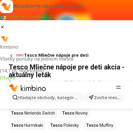
Aktuálne letáky vždy po ruke
Pridať do Chrome - ZADARMO
Kimbino
Tesco Mliečne nápoje pre deti
Všetky ponuky na jednom mieste
Tesco Mliečne nápoje pre deti akcia -
(14,1 tis. hodnotení)
aktuálny leták
Otvoriť
Pre daný výraz sme nenašli žiadne výsledky.
Ďalšie produkty v obchodoch Tesco
Hľadajte obchody, kategórie, produkty...
Zvoľte mesto
Tesco
Kapor
Tesco
Ashwagandha
Tesco
Nintendo Switch
Tesco
Noviny
Tesco
Hurmikaki
Tesco
Polievky
Tesco
Muffiny