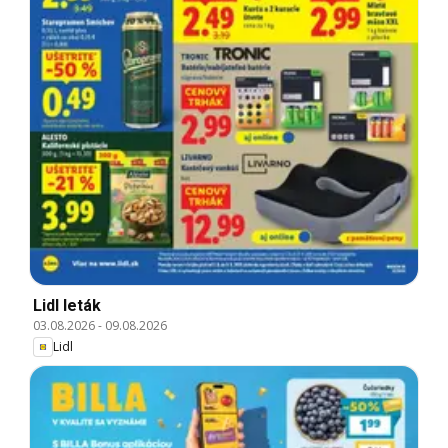
Lidl leták
03.08.2026
-
09.08.2026
Lidl