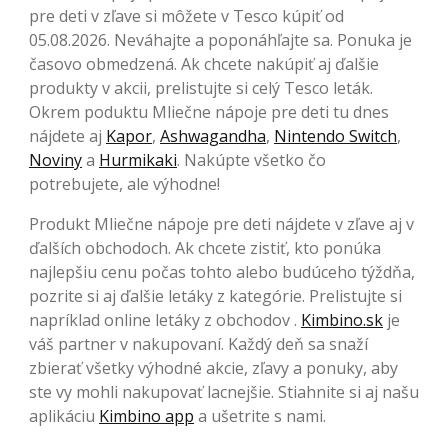
pre deti v zľave si môžete v Tesco kúpiť od
05.08.2026. Neváhajte a poponáhľajte sa. Ponuka je
časovo obmedzená. Ak chcete nakúpiť aj ďalšie
produkty v akcii, prelistujte si celý Tesco leták.
Okrem poduktu Mliečne nápoje pre deti tu dnes
nájdete aj
Kapor
,
Ashwagandha
,
Nintendo Switch
,
Noviny
a
Hurmikaki
. Nakúpte všetko čo
potrebujete, ale výhodne!
Produkt Mliečne nápoje pre deti nájdete v zľave aj v
ďalších obchodoch. Ak chcete zistiť, kto ponúka
najlepšiu cenu počas tohto alebo budúceho týždňa,
pozrite si aj ďalšie letáky z kategórie. Prelistujte si
napríklad online letáky z obchodov .
Kimbino.sk
je
váš partner v nakupovaní. Každý deň sa snaží
zbierať všetky výhodné akcie, zľavy a ponuky, aby
ste vy mohli nakupovať lacnejšie. Stiahnite si aj našu
aplikáciu
Kimbino app
a ušetrite s nami.