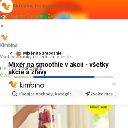
Aktuálne letáky vždy po ruke
Pridať do Chrome - ZADARMO
Kimbino
Mixér na smoothie
Všetky ponuky na jednom mieste
Mixér na smoothie v akcii - všetky
(14,1 tis. hodnotení)
akcie a zľavy
Otvoriť
Hľadajte obchody, kategórie, produkty...
Zvoľte mesto