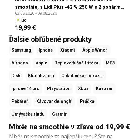
smoothie, s Lidl Plus -42 % 250 W s 2 pohármi
03.08.2026
-
09.08.2026
na cesty: veľký: využiteľný objem: 600 ml malý:
Lidl
využiteľný objem: 300 ml a 10 bambusových
19,99 €
paličiek
Ďalšie obľúbené produkty
Samsung
Iphone
Xiaomi
Apple Watch
Airpods
Apple
Teplovzdušná frítéza
MP3
Disk
Klimatizácia
Chladnička s mraz...
Iphone 14 pro
Playstation
Xbox
Kávovar
Pekáreň
Kávovar delonghi
Práčka
Umývačka riadu
Garmin
Mixér na smoothie v zľave od 19,99 €
Mixér na smoothie za najlepšiu cenu? Ste na