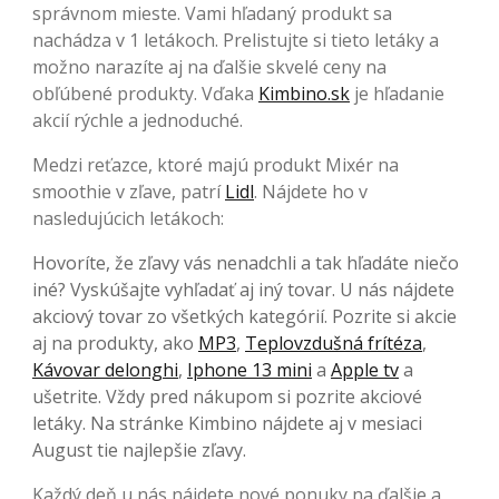
správnom mieste. Vami hľadaný produkt sa
nachádza v 1 letákoch. Prelistujte si tieto letáky a
možno narazíte aj na ďalšie skvelé ceny na
obľúbené produkty. Vďaka
Kimbino.sk
je hľadanie
akcií rýchle a jednoduché.
Medzi reťazce, ktoré majú produkt Mixér na
smoothie v zľave, patrí
Lidl
. Nájdete ho v
nasledujúcich letákoch:
Hovoríte, že zľavy vás nenadchli a tak hľadáte niečo
iné? Vyskúšajte vyhľadať aj iný tovar. U nás nájdete
akciový tovar zo všetkých kategórií. Pozrite si akcie
aj na produkty, ako
MP3
,
Teplovzdušná frítéza
,
Kávovar delonghi
,
Iphone 13 mini
a
Apple tv
a
ušetrite. Vždy pred nákupom si pozrite akciové
letáky. Na stránke Kimbino nájdete aj v mesiaci
August tie najlepšie zľavy.
Každý deň u nás nájdete nové ponuky na ďalšie a