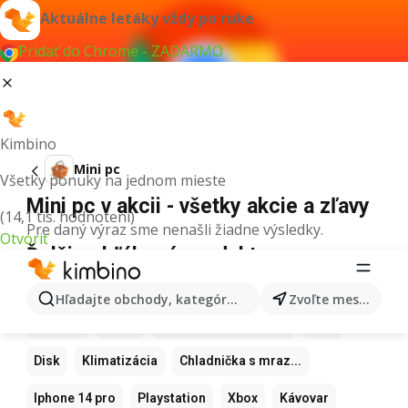
Aktuálne letáky vždy po ruke
Pridať do Chrome - ZADARMO
Kimbino
Mini pc
Všetky ponuky na jednom mieste
Mini pc v akcii - všetky akcie a zľavy
(14,1 tis. hodnotení)
Pre daný výraz sme nenašli žiadne výsledky.
Otvoriť
Ďalšie obľúbené produkty
Samsung
Iphone
Xiaomi
Apple Watch
Hľadajte obchody, kategórie, produkty...
Zvoľte mesto
Airpods
Apple
Teplovzdušná frítéza
MP3
Disk
Klimatizácia
Chladnička s mraz...
Iphone 14 pro
Playstation
Xbox
Kávovar