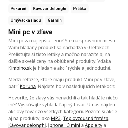
Pekáreň
Kávovar delonghi
Práčka
Umývačka riadu
Garmin
Mini pc v zľave
Mini pc za najlepšiu cenu? Ste na správnom mieste.
Vami hľadaný produkt sa nachádza v 0 letákoch.
Prelistujte si tieto letáky a možno narazíte aj na
ďalšie skvelé ceny na obľúbené produkty. Vďaka
Kimbino.sk
je hľadanie akcií rýchle a jednoduché.
Medzi reťazce, ktoré majú produkt Mini pc v zľave,
patrí
Koruna
. Nájdete ho v nasledujúcich letákoch:
Hovoríte, že zľavy vás nenadchli a tak hľadáte niečo
iné? Vyskúšajte vyhľadať aj iný tovar. U nás nájdete
akciový tovar zo všetkých kategórií. Pozrite si akcie
aj na produkty, ako
MP3
,
Teplovzdušná frítéza
,
Kávovar delonghi
,
Iphone 13 mini
a
Apple tv
a