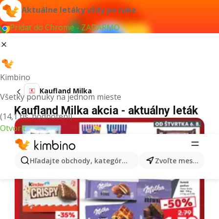
Aktuálne letáky vždy po ruke
Pridať do Chrome - ZADARMO
Kimbino
Kaufland Milka
Všetky ponuky na jednom mieste
Kaufland Milka akcia - aktuálny leták
(14,1 tis. hodnotení)
Otvoriť
Hľadajte obchody, kategórie, produkty...
Zvoľte mesto