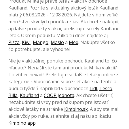
Produkt Milka je práve teraz v akcii v obchode
Kaufland. Pozrite si aktuálny akciový leták Kaufland
platný 06.08.2026 - 12.08.2026. Nájdete v ňom veľké
množstvo skvelých ponúk a zliav. Ak chcete nakúpiť
aj ďalšie produkty v akcii, prelistujte si celý Kaufland
leták. Okrem poduktu Milka tu dnes nájdete aj
Pizza
,
Kiwi
,
Mango
,
Maslo
a
Med
. Nakúpte všetko
čo potrebujete, ale výhodne!
Nie je v aktuálnej ponuke obchodu Kaufland to, čo
hľadáte? Nenašli ste tam ani produkt Milka v akcii?
To vôbec nevadí! Prelistujte si ďalšie letáky online z
kategórie. Odporúčame si pozrieť akcie na tento a
budúci týždeň napríklad v obchodoch
Lidl
,
Tesco
,
Billa
,
Kaufland
a
COOP Jednota
. Ak chcete ušetriť,
nezabudnite si vždy pred nákupom prelistovať
akciové letáky na stránke
Kimbino.sk
. A aby ste mali
akcie vždy po ruke, stiahnite si aj našu aplikáciu
Kimbino app
.