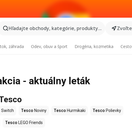
Hľadajte obchody, kategórie, produkty...
Zvoľt
tok, záhrada
Odev, obuv a šport
Drogéria, kozmetika
Cesto
cia - aktuálny leták
 Tesco
 Switch
Tesco
Noviny
Tesco
Hurmikaki
Tesco
Polievky
Tesco
LEGO Friends