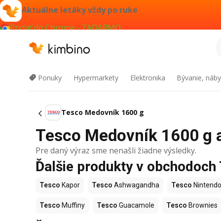
Aktuálne letáky vždy po ruke
Pridať do Chrome - ZADARMO
Ponuky
Hypermarkety
Elektronika
Bývanie, náby
Tesco Medovník 1600 g
Tesco Medovník 1600 g ak
Pre daný výraz sme nenašli žiadne výsledky.
Ďalšie produkty v obchodoch
Tesco
Kapor
Tesco
Ashwagandha
Tesco
Nintendo
Tesco
Muffiny
Tesco
Guacamole
Tesco
Brownies