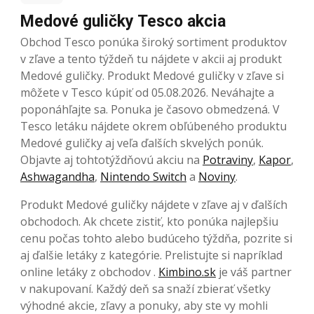
Medové guličky Tesco akcia
Obchod Tesco ponúka široký sortiment produktov
v zľave a tento týždeň tu nájdete v akcii aj produkt
Medové guličky. Produkt Medové guličky v zľave si
môžete v Tesco kúpiť od 05.08.2026. Neváhajte a
poponáhľajte sa. Ponuka je časovo obmedzená. V
Tesco letáku nájdete okrem obľúbeného produktu
Medové guličky aj veľa ďalších skvelých ponúk.
Objavte aj tohtotýždňovú akciu na
Potraviny
,
Kapor
,
Ashwagandha
,
Nintendo Switch
a
Noviny
.
Produkt Medové guličky nájdete v zľave aj v ďalších
obchodoch. Ak chcete zistiť, kto ponúka najlepšiu
cenu počas tohto alebo budúceho týždňa, pozrite si
aj ďalšie letáky z kategórie. Prelistujte si napríklad
online letáky z obchodov .
Kimbino.sk
je váš partner
v nakupovaní. Každý deň sa snaží zbierať všetky
výhodné akcie, zľavy a ponuky, aby ste vy mohli