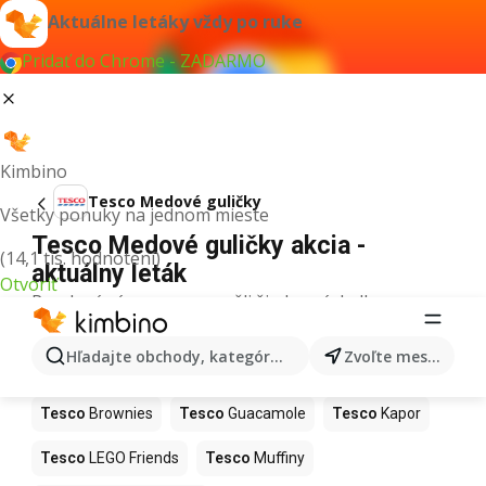
Aktuálne letáky vždy po ruke
Pridať do Chrome - ZADARMO
Kimbino
Tesco Medové guličky
Všetky ponuky na jednom mieste
Tesco Medové guličky akcia -
(14,1 tis. hodnotení)
aktuálny leták
Otvoriť
Pre daný výraz sme nenašli žiadne výsledky.
Ďalšie produkty v obchodoch Tesco
Hľadajte obchody, kategórie, produkty...
Zvoľte mesto
Tesco
Hurmikaki
Tesco
Ashwagandha
Tesco
Brownies
Tesco
Guacamole
Tesco
Kapor
Tesco
LEGO Friends
Tesco
Muffiny