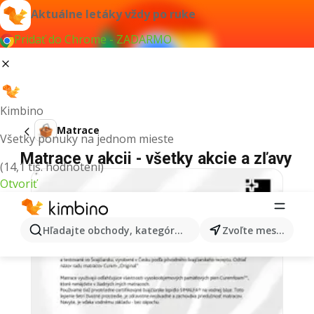
Aktuálne letáky vždy po ruke
Pridať do Chrome - ZADARMO
Kimbino
Matrace
Všetky ponuky na jednom mieste
Matrace v akcii - všetky akcie a zľavy
(14,1 tis. hodnotení)
Otvoriť
Hľadajte obchody, kategórie, produkty...
Zvoľte mesto