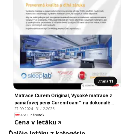
Strana
11
Matrace Curem Original, Vysoké matrace z
pamäťovej peny Curemfoam™ na dokonalé
27.09.2024
-
31.12.2026
odľačnenie tela. Vyvinuté a testované vo
ASKO nábytok
Švajčiarsku, vyrobené v Česku podľa
Cena v letáku
původného švajčiarskeho receptu. Odtiaľa
názov radu matracov Curem „Original“.
Ďalšie letáky z kategórie