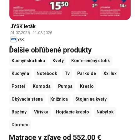
JYSK leták
01.07.2026
-
11.08.2026
JYSK
Ďalšie obľúbené produkty
Kuchynská linka
Kvety
Konferenčný stolík
Kuchyňa
Notebook
Tv
Parkside
Xxl lux
Posteľ
Komoda
Pumpa
Kreslo
Obývacia stena
Knižnica
Stojan na kvety
Bazény
Vírivka
Hojdacie kreslo
Nábytok
Dormeo
Matrace v zľave od 552,00 €