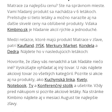
Matrace za najlepšiu cenu? Ste na správnom mieste.
Vami hľadaný produkt sa nachádza v 6 letákoch.
Prelistujte si tieto letáky a možno narazíte aj na
ďalšie skvelé ceny na obľúbené produkty. Vďaka
Kimbino.sk
je hľadanie akcií rýchle a jednoduché.
Medzi reťazce, ktoré majú produkt Matrace v zľave,
patrí
Kaufland
,
JYSK
,
Merkury Market
,
Kondela
a
Dedra
. Nájdete ho v nasledujúcich letákoch:
Hovoríte, že zľavy vás nenadchli a tak hľadáte niečo
iné? Vyskúšajte vyhľadať aj iný tovar. U nás nájdete
akciový tovar zo všetkých kategórií. Pozrite si akcie
aj na produkty, ako
Kuchynská linka
,
Kvety
,
Notebook
,
Tv
a
Konferenčný stolík
a ušetrite. Vždy
pred nákupom si pozrite akciové letáky. Na stránke
Kimbino nájdete aj v mesiaci August tie najlepšie
zľavy.