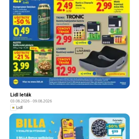
Lidl leták
03.08.2026
-
09.08.2026
Lidl