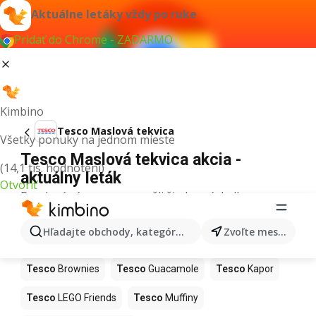
Aktuálne letáky vždy po ruke
Pridať do Chrome - ZADARMO
Kimbino
Tesco Maslová tekvica
Všetky ponuky na jednom mieste
Tesco Maslová tekvica akcia -
(14,1 tis. hodnotení)
aktuálny leták
Otvoriť
Pre daný výraz sme nenašli žiadne výsledky.
Ďalšie produkty v obchodoch Tesco
Hľadajte obchody, kategórie, produkty...
Zvoľte mesto
Tesco
Hurmikaki
Tesco
Ashwagandha
Tesco
Brownies
Tesco
Guacamole
Tesco
Kapor
Tesco
LEGO Friends
Tesco
Muffiny