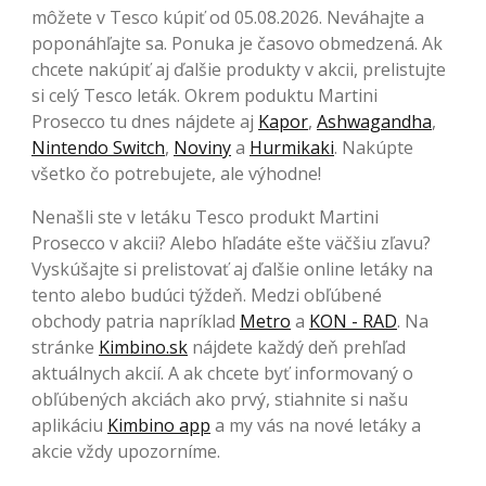
môžete v Tesco kúpiť od 05.08.2026. Neváhajte a
poponáhľajte sa. Ponuka je časovo obmedzená. Ak
chcete nakúpiť aj ďalšie produkty v akcii, prelistujte
si celý Tesco leták. Okrem poduktu Martini
Prosecco tu dnes nájdete aj
Kapor
,
Ashwagandha
,
Nintendo Switch
,
Noviny
a
Hurmikaki
. Nakúpte
všetko čo potrebujete, ale výhodne!
Nenašli ste v letáku Tesco produkt Martini
Prosecco v akcii? Alebo hľadáte ešte väčšiu zľavu?
Vyskúšajte si prelistovať aj ďalšie online letáky na
tento alebo budúci týždeň. Medzi obľúbené
obchody patria napríklad
Metro
a
KON - RAD
. Na
stránke
Kimbino.sk
nájdete každý deň prehľad
aktuálnych akcií. A ak chcete byť informovaný o
obľúbených akciách ako prvý, stiahnite si našu
aplikáciu
Kimbino app
a my vás na nové letáky a
akcie vždy upozorníme.