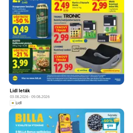
Lidl leták
03.08.2026
-
09.08.2026
Lidl