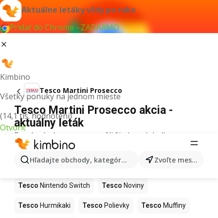
Aktuálne letáky vždy po ruke
Pridať do Chrome - ZADARMO
Kimbino
Tesco Martini Prosecco
Všetky ponuky na jednom mieste
Tesco Martini Prosecco akcia -
(14,1 tis. hodnotení)
aktuálny leták
Otvoriť
Pre daný výraz sme nenašli žiadne výsledky.
Ďalšie produkty v obchodoch Tesco
Hľadajte obchody, kategórie, produkty...
Zvoľte mesto
Tesco
Kapor
Tesco
Ashwagandha
Tesco
Nintendo Switch
Tesco
Noviny
Tesco
Hurmikaki
Tesco
Polievky
Tesco
Muffiny