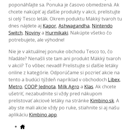
poponáhľajte sa. Ponuka je časovo obmedzená. Ak
chcete nakúpiť aj ďalšie produkty v akcii, prelistujte
si celý Tesco leták. Okrem poduktu Mäkký tvaroh tu
dnes nájdete aj
Kapor
,
Ashwagandha
,
Nintendo
Switch
,
Noviny
a
Hurmikaki
. Nakúpte všetko čo
potrebujete, ale výhodne!
Nie je v aktuálnej ponuke obchodu Tesco to, čo
hľadáte? Nenašli ste tam ani produkt Mäkký tvaroh
v akcii? To vôbec nevadí! Prelistujte si ďalšie letáky
online z kategórie. Odporúčame si pozrieť akcie na
tento a budúci týždeň napríklad v obchodoch
Libex
,
Metro
,
COOP Jednota
,
Milk Agro
a
Klas
. Ak chcete
ušetriť, nezabudnite si vždy pred nákupom
prelistovať akciové letáky na stránke
Kimbino.sk
. A
aby ste mali akcie vždy po ruke, stiahnite si aj našu
aplikáciu
Kimbino app
.