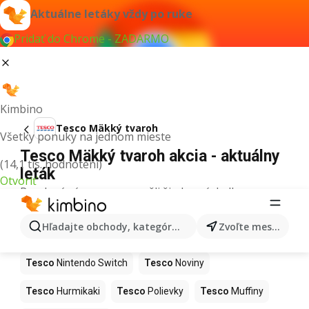
Aktuálne letáky vždy po ruke
Pridať do Chrome - ZADARMO
Kimbino
Tesco Mäkký tvaroh
Všetky ponuky na jednom mieste
Tesco Mäkký tvaroh akcia - aktuálny
(14,1 tis. hodnotení)
leták
Otvoriť
Pre daný výraz sme nenašli žiadne výsledky.
Ďalšie produkty v obchodoch Tesco
Hľadajte obchody, kategórie, produkty...
Zvoľte mesto
Tesco
Kapor
Tesco
Ashwagandha
Tesco
Nintendo Switch
Tesco
Noviny
Tesco
Hurmikaki
Tesco
Polievky
Tesco
Muffiny