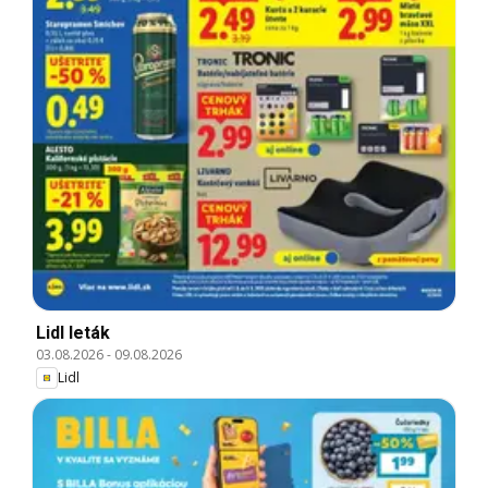
Lidl leták
03.08.2026
-
09.08.2026
Lidl