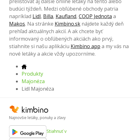
prelistovať aj ďalšie online letáky na tento alebo
budúci týždeň. Medzi obľúbené obchody patria
napríklad
Lidl
,
Billa
,
Kaufland
,
COOP Jednota
a
Makos
. Na stránke
Kimbino.sk
nájdete každý deň
prehľad aktuálnych akcií. A ak chcete byť
informovaný o obľúbených akciách ako prvý,
stiahnite si našu aplikáciu
Kimbino app
a my vás na
nové letáky a akcie vždy upozorníme.
Produkty
Majonéza
Lidl Majonéza
Najnovšie letáky, ponuky a zľavy
Stiahnuť v