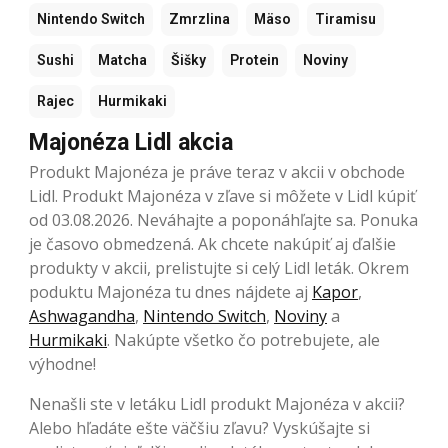
Nintendo Switch
Zmrzlina
Mäso
Tiramisu
Sushi
Matcha
Šišky
Protein
Noviny
Rajec
Hurmikaki
Majonéza Lidl akcia
Produkt Majonéza je práve teraz v akcii v obchode
Lidl. Produkt Majonéza v zľave si môžete v Lidl kúpiť
od 03.08.2026. Neváhajte a poponáhľajte sa. Ponuka
je časovo obmedzená. Ak chcete nakúpiť aj ďalšie
produkty v akcii, prelistujte si celý Lidl leták. Okrem
poduktu Majonéza tu dnes nájdete aj
Kapor
,
Ashwagandha
,
Nintendo Switch
,
Noviny
a
Hurmikaki
. Nakúpte všetko čo potrebujete, ale
výhodne!
Nenašli ste v letáku Lidl produkt Majonéza v akcii?
Alebo hľadáte ešte väčšiu zľavu? Vyskúšajte si