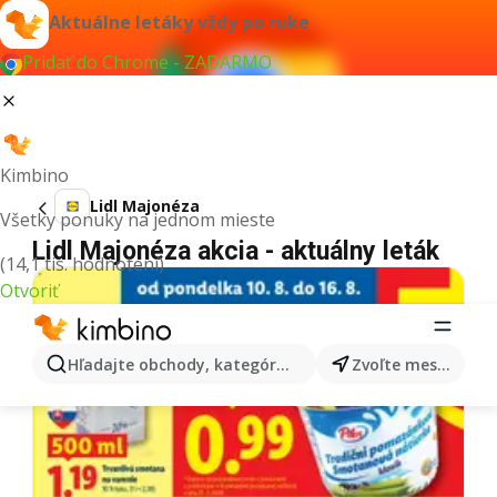
Aktuálne letáky vždy po ruke
Pridať do Chrome - ZADARMO
Kimbino
Lidl Majonéza
Všetky ponuky na jednom mieste
Lidl Majonéza akcia - aktuálny leták
(14,1 tis. hodnotení)
Otvoriť
Hľadajte obchody, kategórie, produkty...
Zvoľte mesto