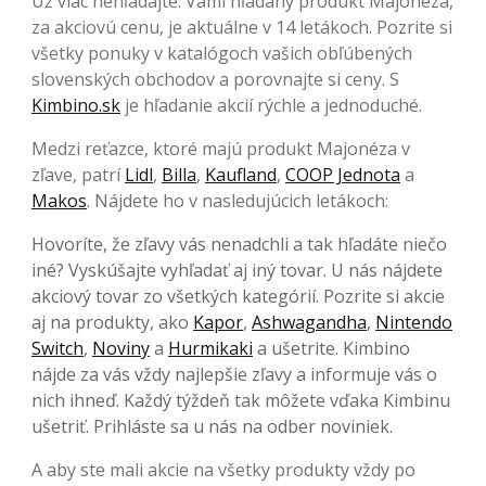
Už viac nehľadajte. Vami hľadaný produkt Majonéza,
za akciovú cenu, je aktuálne v 14 letákoch. Pozrite si
všetky ponuky v katalógoch vašich obľúbených
slovenských obchodov a porovnajte si ceny. S
Kimbino.sk
je hľadanie akcií rýchle a jednoduché.
Medzi reťazce, ktoré majú produkt Majonéza v
zľave, patrí
Lidl
,
Billa
,
Kaufland
,
COOP Jednota
a
Makos
. Nájdete ho v nasledujúcich letákoch:
Hovoríte, že zľavy vás nenadchli a tak hľadáte niečo
iné? Vyskúšajte vyhľadať aj iný tovar. U nás nájdete
akciový tovar zo všetkých kategórií. Pozrite si akcie
aj na produkty, ako
Kapor
,
Ashwagandha
,
Nintendo
Switch
,
Noviny
a
Hurmikaki
a ušetrite. Kimbino
nájde za vás vždy najlepšie zľavy a informuje vás o
nich ihneď. Každý týždeň tak môžete vďaka Kimbinu
ušetriť. Prihláste sa u nás na odber noviniek.
A aby ste mali akcie na všetky produkty vždy po