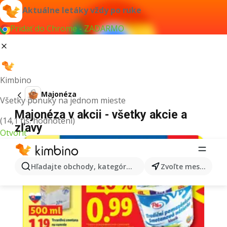
Aktuálne letáky vždy po ruke
Pridať do Chrome - ZADARMO
Kimbino
Majonéza
Všetky ponuky na jednom mieste
Majonéza v akcii - všetky akcie a
(14,1 tis. hodnotení)
zľavy
Otvoriť
Hľadajte obchody, kategórie, produkty...
Zvoľte mesto