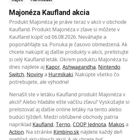
Majonéza Kaufland akcia
Produkt Majonéza je práve teraz v akcii v obchode
Kaufland. Produkt Majonéza v zľave si môžete v
Kaufland kúpiť od 06.08.2026. Neváhajte a
poponáhľajte sa. Ponuka je časovo obmedzená. Ak
chcete nakúpiť aj ďalšie produkty v akcii, prelistujte
si celý Kaufland leták. Okrem poduktu Majonéza tu
dnes nájdete aj
Kapor
,
Ashwagandha
,
Nintendo
Switch
,
Noviny
a
Hurmikaki
. Nakúpte všetko čo
potrebujete, ale výhodne!
Nenašli ste v letáku Kaufland produkt Majonéza v
akcii? Alebo hľadáte ešte väčšiu zľavu? Vyskúšajte si
prelistovať aj ďalšie online letáky na tento alebo
budúci týždeň. Medzi obľúbené obchody patria
napríklad
Kaufland
,
Terno
,
COOP Jednota
,
Makos
a
Action
. Na stránke
Kimbino.sk
nájdete každý deň
prehľad aktuálnych akcií. A ak chcete byť