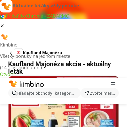
Aktuálne letáky vždy po ruke
Pridať do Chrome - ZADARMO
Kimbino
Kaufland Majonéza
Všetky ponuky na jednom mieste
Kaufland Majonéza akcia - aktuálny
(14,1 tis. hodnotení)
leták
Otvoriť
Hľadajte obchody, kategórie, produkty...
Zvoľte mesto