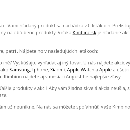
. Vami hľadaný produkt sa nachádza v 0 letákoch. Prelistuj
 ceny na obľúbené produkty. Vďaka
Kimbino.sk
je hľadanie akci
 patrí . Nájdete ho v nasledujúcich letákoch:
o iné? Vyskúšajte vyhľadať aj iný tovar. U nás nájdete akciov
, ako
Samsung
,
Iphone
,
Xiaomi
,
Apple Watch
a
Apple
a ušetri
 Kimbino nájdete aj v mesiaci August tie najlepšie zľavy.
lšie produkty v akcii. Aby vám žiadna skvelá akcia neušla, s
aze.
vám už neunikne. Na nás sa môžete spoľahnúť. Vaše Kimbino