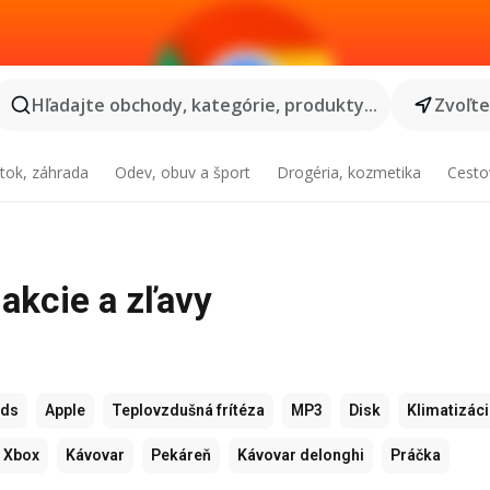
Hľadajte obchody, kategórie, produkty...
Zvoľt
tok, záhrada
Odev, obuv a šport
Drogéria, kozmetika
Cesto
akcie a zľavy
ods
Apple
Teplovzdušná frítéza
MP3
Disk
Klimatizác
Xbox
Kávovar
Pekáreň
Kávovar delonghi
Práčka