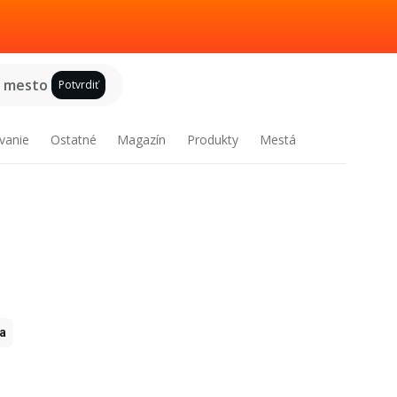
e mesto
Potvrdiť
vanie
Ostatné
Magazín
Produkty
Mestá
ia