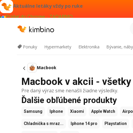
Aktuálne letáky vždy po ruke
Pridať do Chrome - ZADARMO
Ponuky
Hypermarkety
Elektronika
Bývanie, náby
Macbook
Macbook v akcii - všetky 
Pre daný výraz sme nenašli žiadne výsledky.
Ďalšie obľúbené produkty
Samsung
Iphone
Xiaomi
Apple Watch
Airp
Chladnička s mraz...
Iphone 14 pro
Playstation