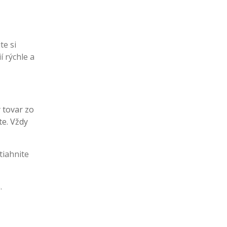
te si
í rýchle a
ý tovar zo
te. Vždy
tiahnite
.