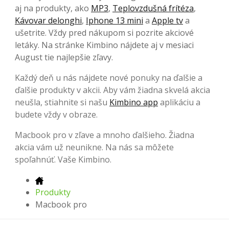
aj na produkty, ako
MP3
,
Teplovzdušná frítéza
,
Kávovar delonghi
,
Iphone 13 mini
a
Apple tv
a
ušetrite. Vždy pred nákupom si pozrite akciové
letáky. Na stránke Kimbino nájdete aj v mesiaci
August tie najlepšie zľavy.
Každý deň u nás nájdete nové ponuky na ďalšie a
ďalšie produkty v akcii. Aby vám žiadna skvelá akcia
neušla, stiahnite si našu
Kimbino app
aplikáciu a
budete vždy v obraze.
Macbook pro v zľave a mnoho ďalšieho. Žiadna
akcia vám už neunikne. Na nás sa môžete
spoľahnúť. Vaše Kimbino.
Produkty
Macbook pro