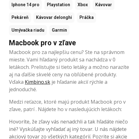
Iphone 14 pro
Playstation
Xbox
Kávovar
Pekáreň
Kávovar delonghi
Práčka
Umývačka riadu
Garmin
Macbook pro v zľave
Macbook pro za najlepšiu cenu? Ste na správnom
mieste. Vami hľadaný produkt sa nachádza v 0
letákoch. Prelistujte si tieto letáky a možno narazíte
aj na ďalšie skvelé ceny na obľúbené produkty.
Vďaka
Kimbino.sk
je hľadanie akcií rýchle a
jednoduché.
Medzi reťazce, ktoré majú produkt Macbook pro v
zľave, patrí . Nájdete ho v nasledujúcich letákoch:
Hovoríte, že zľavy vás nenadchli a tak hľadáte niečo
iné? Vyskúšajte vyhľadať aj iný tovar. U nás nájdete
akciový tovar zo všetkých kategórií. Pozrite si akcie