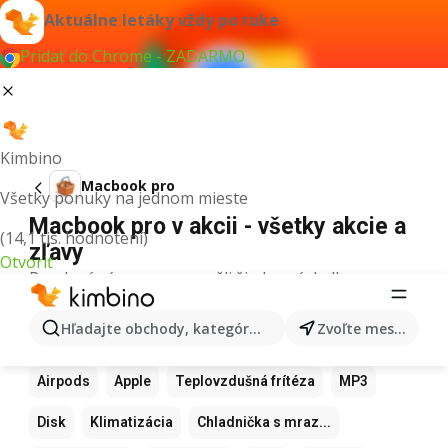
Aktuálne letáky vždy po ruke
Pridať do Chrome - ZADARMO
Kimbino
Macbook pro
Všetky ponuky na jednom mieste
Macbook pro v akcii - všetky akcie a
(14,1 tis. hodnotení)
zľavy
Otvoriť
Pre daný výraz sme nenašli žiadne výsledky.
Ďalšie obľúbené produkty
Hľadajte obchody, kategórie, produkty...
Zvoľte mesto
Samsung
Iphone
Xiaomi
Apple Watch
Airpods
Apple
Teplovzdušná frítéza
MP3
Disk
Klimatizácia
Chladnička s mraz...